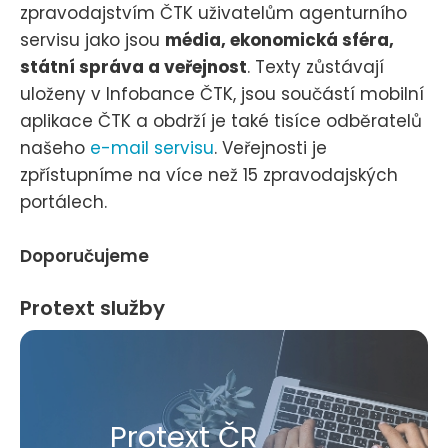
zpravodajstvím ČTK uživatelům agenturního
servisu jako jsou
média, ekonomická sféra,
státní správa a veřejnost
. Texty zůstávají
uloženy v Infobance ČTK, jsou součástí mobilní
aplikace ČTK a obdrží je také tisíce odběratelů
našeho
e-mail servisu
. Veřejnosti je
zpřístupníme na více než 15 zpravodajských
portálech.
Doporučujeme
Protext služby
Protext ČR