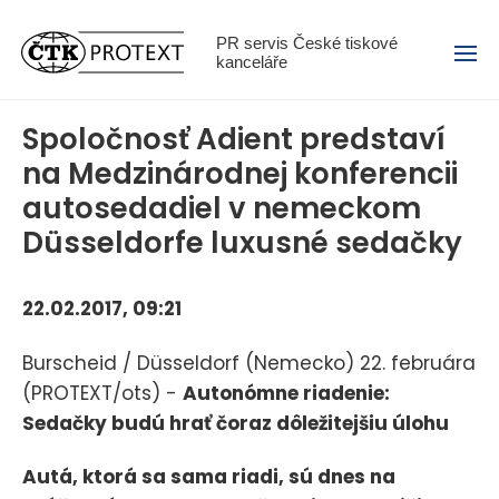
Menu
PR servis České tiskové
kanceláře
Spoločnosť Adient predstaví
na Medzinárodnej konferencii
autosedadiel v nemeckom
Düsseldorfe luxusné sedačky
22.02.2017, 09:21
Burscheid / Düsseldorf (Nemecko) 22. februára
(PROTEXT/ots) -
Autonómne riadenie:
Sedačky budú hrať čoraz dôležitejšiu úlohu
Autá, ktorá sa sama riadi, sú dnes na