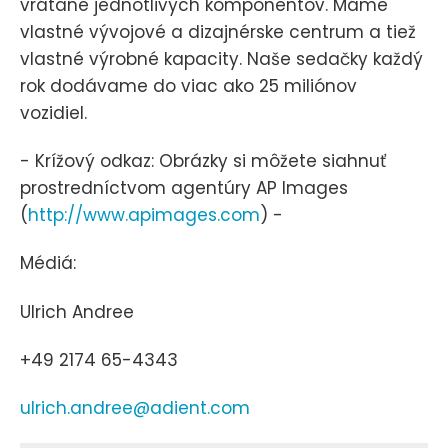
vrátane jednotlivých komponentov. Máme
vlastné vývojové a dizajnérske centrum a tiež
vlastné výrobné kapacity. Naše sedačky každý
rok dodávame do viac ako 25 miliónov
vozidiel.
- Krížový odkaz: Obrázky si môžete siahnuť
prostredníctvom agentúry AP Images
(
http://www.apimages.com
) -
Médiá:
Ulrich Andree
+49 2174 65-4343
ulrich.andree@adient.com