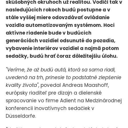
skúšobných okruhoch už realitou. Vodiči tak v
nasledujúcich rokoch budú postupne a v
stále vyššej miere odovzdávať ovládanie
vozidla automatizovaným systémom. Hoci
aktívne riadenie bude v budúcich
generáciách vozidiel odsunuté do pozadia,
vybavenie interiérov vozidiel a najmä potom
sedačky, budú hrať čoraz dôležitejšiu úlohu.
"Veríme, že až budú autá, ktorá sa sama riadi,
uvedená na trh, prinesie to podstatné zlepšenie
kvality života"
, povedal Andreas Maashoff,
európsky riaditeľ pre dizajn a dielenské
spracovanie vo firme Adient na Medzinárodnej
konferencii inovatívnych sedačiek v
Düsseldorfe.