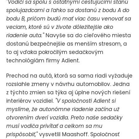
"Vodiči sa spolu s ostatnými cestujúcimi stanú
spolujazdcami a ľahko sa dostanú z bodu A do
bodu B, pričom budú mať viac času venovať sa
veciam, ktoré sú v živote dôležitejšie ako
riadenie auta."
Navyše sa do cieľového miesta
dostanú bezpečnejšie as menším stresom, a
to aj vďaka pokročilým sedačkovým
technológiám firmy Adient.
Prechod na autá, ktorá sa sama riadi vyžaduje
rozsiahle zmeny v návrhu automobilov. Jedna
z týchto zmien sa týka aj úplne nových riešení
interiérov vozidiel.
"V spoločnosti Adient si
myslíme, že autonómne riadenie začína už
otvorením dverí vozidla. Preto naše sedačky
musí vodiča privítať a celkom sa mu
prispôsobiť,"
vysvetlil Maashoff. Spoločnosť