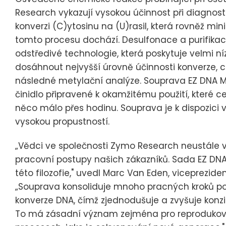
Research vykazují vysokou účinnost při diagnosti
konverzi (C)ytosinu na (U)rasil, která rovněž mi
tomto procesu dochází. Desulfonace a purifika
odstředivé technologie, která poskytuje velmi n
dosáhnout nejvyšší úrovně účinnosti konverze, co
následné metylační analýze. Souprava EZ DNA Me
činidlo připravené k okamžitému použití, které
něco málo přes hodinu. Souprava je k dispozici 
vysokou propustností.
„Vědci ve společnosti Zymo Research neustále vyt
pracovní postupy našich zákazníků. Sada EZ DNA 
této filozofie," uvedl Marc Van Eden, viceprezi
„Souprava konsoliduje mnoho pracných kroků pot
konverze DNA, čímž zjednodušuje a zvyšuje konzi
To má zásadní význam zejména pro reprodukovat