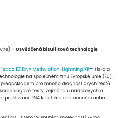
wire) -
Osvědčená bisulfitová technologie
jí
sada EZ DNA Methylation-Lightning Kit
™ získala
 technologie na společném trhu Evropské unie (EU).
m předpokladem pro mnoho diagnostických testů
a screeningové testy, zejména u nádorových a
ní profilování DNA k detekci onemocnění nebo
ření bisulfitem vyvinutém společností Zymo