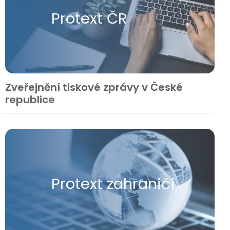
Protext ČR
Zveřejnění tiskové zprávy v České
republice
Protext zahraničí