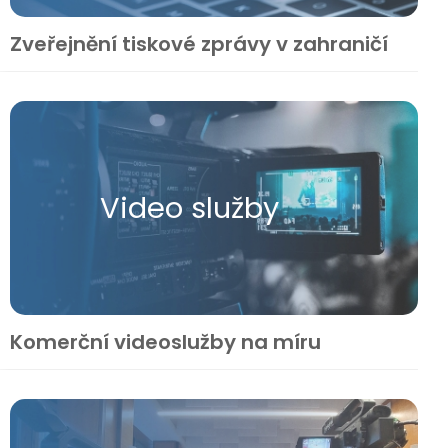
Zveřejnění tiskové zprávy v zahraničí
Video služby
Komerční videoslužby na míru