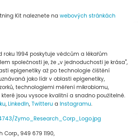
tning Kit naleznete na
webových stránkách
d roku 1994 poskytuje vědcům a lékařům
em společnosti je, že „v jednoduchosti je krása",
asti epigenetiky až po technologie čištění
znávaná jako lídr v oblasti epigenetiky,
zorků, technologiemi měření mikrobiomu,
které jsou vysoce kvalitní a snadno použitelné.
ku
,
LinkedIn
,
Twitteru
a
Instagramu
.
64743/Zymo_Research_Corp_Logo.jpg
Corp., 949 679 1190,