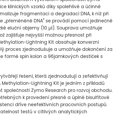
ce klinických vzorků díky spolehlivé a účinné
nimalizuje fragmentaci a degradaci DNA, k níž při
ce „přeměněné DNA" se provádí pomocí jedinečné
ízké eluční objemy (10 µl). Souprava umožňuje
ž zajišťuje nejvyšší možnou přesnost při
thylation-Lightning Kit obsahuje konverzní
 celý proces zjednodušuje a umožňuje dokončení za
ve formě spin kolon a 96jamkových destiček s
vářejí řešení, která zjednodušují a zefektivňují
Methylation-Lightning Kit je jedním z příkladů
dent společnosti Zymo Research pro rozvoj obchodu.
řebných k provedení přesné a úplné bisulfitové
stenci dříve neefektivních pracovních postupů.
elnost testů v citlivých analytických