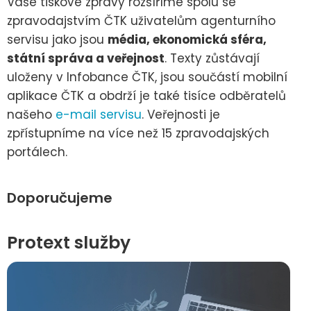
Vaše tiskové zprávy rozšíříme spolu se
zpravodajstvím ČTK uživatelům agenturního
servisu jako jsou
média, ekonomická sféra,
státní správa a veřejnost
. Texty zůstávají
uloženy v Infobance ČTK, jsou součástí mobilní
aplikace ČTK a obdrží je také tisíce odběratelů
našeho
e-mail servisu
. Veřejnosti je
zpřístupníme na více než 15 zpravodajských
portálech.
Doporučujeme
Protext služby