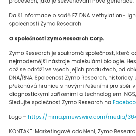
procesech, jako je sekvenování nové generace."
Další informace o sadě EZ DNA Methylation-Ligh
společnosti Zymo Research.
O společnosti Zymo Research Corp.
Zymo Research je soukromá společnost, která o
nejmodernější nástroje molekulární biologie. Hesl
což se odráží ve všech jejích produktech, od obl
DNA/RNA. Společnost Zymo Research, historicky u
překonává hranice s novými řešeními pro sběr v
diagnostickými zařízeními a technologiemi NGS, 
Sledujte společnost Zymo Research na
Faceboo
Logo –
https://mma.prnewswire.com/media/3
KONTAKT: Marketingové oddělení, Zymo Research 