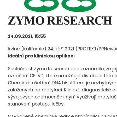
24.09.2021, 15:55
Irvine (Kalifornie) 24. září 2021 (PROTEXT/PRNews
ideální pro klinickou aplikaci
Společnost Zymo Research dnes oznámila, že je
označení CE IVD, které umožňuje distribuci této
Chemické ošetření DNA bisulfitem je nezbytný
založených na metylaci. Klinické diagnostické 
vývojových onemocnění, nyní využívají metylač
stanovení postupu léčby.
Osvědčené chemické reakce probíhající při ošet