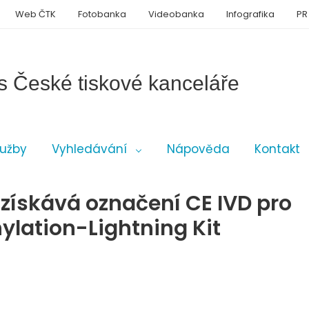
Web ČTK
Fotobanka
Videobanka
Infografika
PR
s České tiskové kanceláře
lužby
Vyhledávání
Nápověda
Kontakt
získává označení CE IVD pro
lation-Lightning Kit