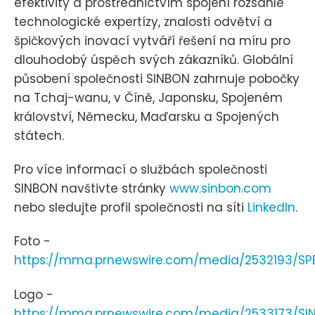
efektivity a prostřednictvím spojení rozsáhlé
technologické expertízy, znalosti odvětví a
špičkových inovací vytváří řešení na míru pro
dlouhodobý úspěch svých zákazníků. Globální
působení společnosti SINBON zahrnuje pobočky
na Tchaj-wanu, v Číně, Japonsku, Spojeném
království, Německu, Maďarsku a Spojených
státech.
Pro více informací o službách společnosti
SINBON navštivte stránky
www.sinbon.com
nebo sledujte profil společnosti na síti
LinkedIn
.
Foto -
https://mma.prnewswire.com/media/2532193/S
Logo -
https://mma.prnewswire.com/media/2533173/SIN