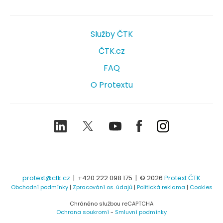
Služby ČTK
ČTK.cz
FAQ
O Protextu
LinkedIn
Twitter
Youtube
Facebook
Instagram
protext@ctk.cz
|
+420 222 098 175
| © 2026
Protext ČTK
Obchodní podmínky
|
Zpracování os. údajů
|
Politická reklama
|
Cookies
Chráněno službou reCAPTCHA
Ochrana soukromí
-
Smluvní podmínky