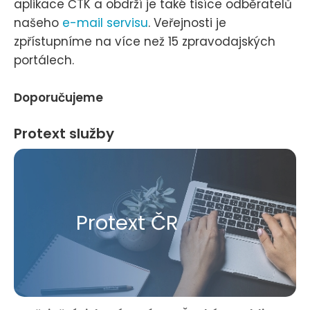
aplikace ČTK a obdrží je také tisíce odběratelů
našeho
e-mail servisu
. Veřejnosti je
zpřístupníme na více než 15 zpravodajských
portálech.
Doporučujeme
Protext služby
Protext ČR