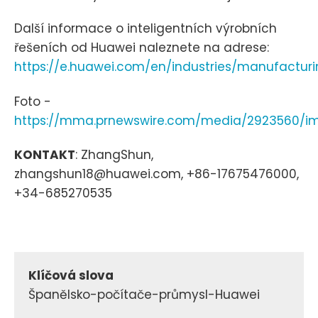
Další informace o inteligentních výrobních
řešeních od Huawei naleznete na adrese:
https://e.huawei.com/en/industries/manufactur
Foto -
https://mma.prnewswire.com/media/2923560/im
KONTAKT
: ZhangShun,
zhangshun18@huawei.com, +86-17675476000,
+34-685270535
Klíčová slova
Španělsko-počítače-průmysl-Huawei