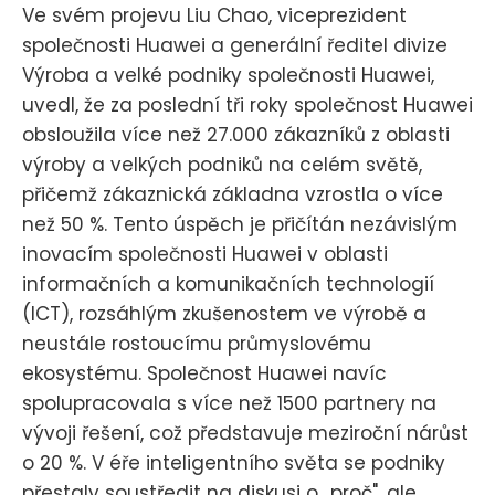
Ve svém projevu Liu Chao, viceprezident
společnosti Huawei a generální ředitel divize
Výroba a velké podniky společnosti Huawei,
uvedl, že za poslední tři roky společnost Huawei
obsloužila více než 27.000 zákazníků z oblasti
výroby a velkých podniků na celém světě,
přičemž zákaznická základna vzrostla o více
než 50 %. Tento úspěch je přičítán nezávislým
inovacím společnosti Huawei v oblasti
informačních a komunikačních technologií
(ICT), rozsáhlým zkušenostem ve výrobě a
neustále rostoucímu průmyslovému
ekosystému. Společnost Huawei navíc
spolupracovala s více než 1500 partnery na
vývoji řešení, což představuje meziroční nárůst
o 20 %. V éře inteligentního světa se podniky
přestaly soustředit na diskusi o „proč", ale