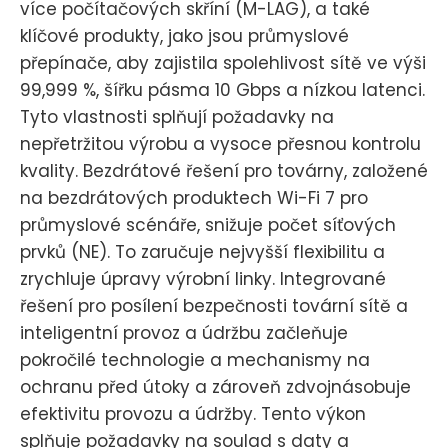
více počítačových skříní (M-LAG), a také
klíčové produkty, jako jsou průmyslové
přepínače, aby zajistila spolehlivost sítě ve výši
99,999 %, šířku pásma 10 Gbps a nízkou latenci.
Tyto vlastnosti splňují požadavky na
nepřetržitou výrobu a vysoce přesnou kontrolu
kvality. Bezdrátové řešení pro továrny, založené
na bezdrátových produktech Wi-Fi 7 pro
průmyslové scénáře, snižuje počet síťových
prvků (NE). To zaručuje nejvyšší flexibilitu a
zrychluje úpravy výrobní linky. Integrované
řešení pro posílení bezpečnosti tovární sítě a
inteligentní provoz a údržbu začleňuje
pokročilé technologie a mechanismy na
ochranu před útoky a zároveň zdvojnásobuje
efektivitu provozu a údržby. Tento výkon
splňuje požadavky na soulad s daty a