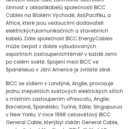
činnost v oblastikabelů společnosti BICC
Cables na Blízkém Východě, Asii,Pacifiku, a
Africe, které jsou vedoucími dodavateli
elektrických,komunikačních a stavebních
kabelů. Dále společnost BICC EnergyCables
může čerpat z dobře vybudovaných
exportních zastoupeníchtéměř v každé zemi
po celém světě. Spojení mezi BICC ve
Španělskua v Jižní Americe je zvláště silné.
BICC se sídlem v Londýně, Anglie, provozuje
jednu znejvětších světových elektrických sítích
s místním zastoupením vPrescotu, Anglie;
Barceloně, Španělsko; Turíně, Itálie; Singapurua
v New Yorku. V roce 1998 celosvětový BICC
General Cable, kterýbyl získán General Cable,