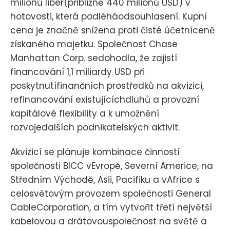
miliónů liber(přibližně 440 miliónů USD) v
hotovosti, která podléháodsouhlasení. Kupní
cena je značně snížena proti čisté účetníceně
získaného majetku. Společnost Chase
Manhattan Corp. sedohodla, že zajistí
financování 1,1 miliardy USD při
poskytnutífinančních prostředků na akvizici,
refinancování existujícíchdluhů a provozní
kapitálové flexibility a k umožnění
rozvojedalších podnikatelských aktivit.
Akvizicí se plánuje kombinace činností
společnosti BICC vEvropě, Severní Americe, na
Středním Východě, Asii, Pacifiku a vAfrice s
celosvětovým provozem společnosti General
CableCorporation, a tím vytvořit třetí největší
kabelovou a drátovouspolečnost na světě a