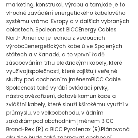
marketing, konstrukci, výrobu a tam,kde je to
vhodné zavádění energetického kabelového
systému vrámci Evropy a v dalších vybraných
oblastech. Společnost BICCEnergy Cables
North America je jednou z vedoucích
výrobcůenergetických kabelů ve Spojených
státech a v Kanadě, a to vprvní řadě
zásobováním trhu elektrickými kabely, které
využívajíspolečnosti, které zajišťují veřejné
služby pod obchodním jménemBICC Cable.
Společnost také vyrábí ovládací prvky,
nástrojovézařízení, datové komunikace a
zvláštní kabely, které slouží kširokému využití v
průmyslu, ve velkoobchodu, vládním
zakázkámpod obchodním jménem BICC
Brand-Rex (R) a BICC Pyrotenax (R).Plánovaná
akvizice bude také zahrnovat obchodní