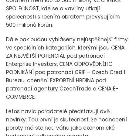
obratem mezi 100 až 500 miliony Kč a VELKÁ
SPOLEČNOST, kde se o vavříny utkají
společnosti s ročním obratem převyšujícím
500 milionů korun.
Dále pak budou vyhlášeny nejúspěšnější firmy
ve speciálních kategoriích, kterými jsou CENA
ZA NEJVĚTŠÍ POTENCIÁL pod patronací
Enterprise Investors, CENA ODPOVĚDNÉHO
PODNIKÁNÍ pod patronací CRIF – Czech Credit
Bureau, ocenění EXPORTNÍ HRDINA pod
patronací agentury CzechTrade a CENA E-
COMMERCE.
Letos navíc pořadatelé představují dvě
novinky. Tou první je skutečnost, že hodnocení
poroty má stejnou váhu jako ekonomické