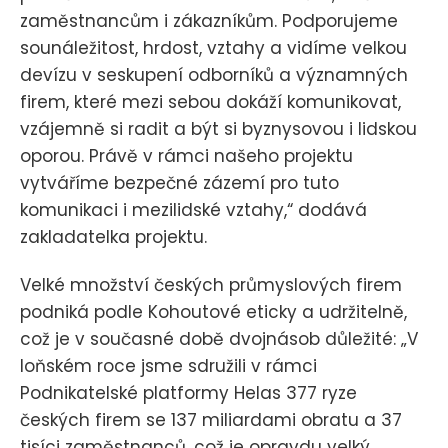
zaměstnancům i zákazníkům. Podporujeme
sounáležitost, hrdost, vztahy a vidíme velkou
devízu v seskupení odborníků a významných
firem, které mezi sebou dokáží komunikovat,
vzájemně si radit a být si byznysovou i lidskou
oporou. Právě v rámci našeho projektu
vytváříme bezpečné zázemí pro tuto
komunikaci i mezilidské vztahy,“ dodává
zakladatelka projektu.
Velké množství českých průmyslových firem
podniká podle Kohoutové eticky a udržitelně,
což je v současné době dvojnásob důležité: „V
loňském roce jsme sdružili v rámci
Podnikatelské platformy Helas 377 ryze
českých firem se 137 miliardami obratu a 37
tisíci zaměstnanců, což je opravdu velký