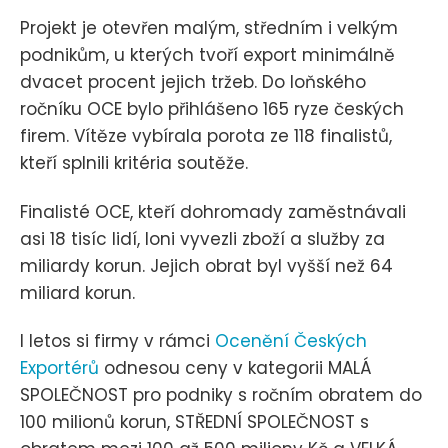
Projekt je otevřen malým, středním i velkým
podnikům, u kterých tvoří export minimálně
dvacet procent jejich tržeb. Do loňského
ročníku OCE bylo přihlášeno 165 ryze českých
firem. Vítěze vybírala porota ze 118 finalistů,
kteří splnili kritéria soutěže.
Finalisté OCE, kteří dohromady zaměstnávali
asi 18 tisíc lidí, loni vyvezli zboží a služby za
miliardy korun. Jejich obrat byl vyšší než 64
miliard korun.
I letos si firmy v rámci
Ocenění Českých
Exportérů
odnesou ceny v kategorii MALÁ
SPOLEČNOST pro podniky s ročním obratem do
100 milionů korun, STŘEDNÍ SPOLEČNOST s