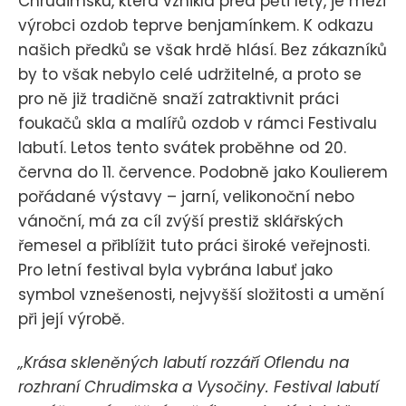
Chrudimsku, která vznikla před pěti lety, je mezi
výrobci ozdob teprve benjamínkem. K odkazu
našich předků se však hrdě hlásí. Bez zákazníků
by to však nebylo celé udržitelné, a proto se
pro ně již tradičně snaží zatraktivnit práci
foukačů skla a malířů ozdob v rámci Festivalu
labutí. Letos tento svátek proběhne od 20.
června do 11. července. Podobně jako Koulierem
pořádané výstavy – jarní, velikonoční nebo
vánoční, má za cíl zvýší prestiž sklářských
řemesel a přiblížit tuto práci široké veřejnosti.
Pro letní festival byla vybrána labuť jako
symbol vznešenosti, nejvyšší složitosti a umění
při její výrobě.
„Krása skleněných labutí rozzáří Oflendu na
rozhraní Chrudimska a Vysočiny. Festival labutí