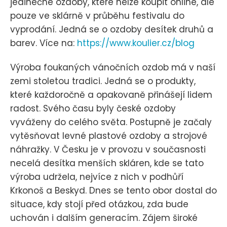
jedinečné ozdoby, které nelze koupit online, ale
pouze ve sklárně v průběhu festivalu do
vyprodání. Jedná se o ozdoby desítek druhů a
barev. Více na:
https://www.koulier.cz/blog
Výroba foukaných vánočních ozdob má v naší
zemi stoletou tradici. Jedná se o produkty,
které každoročně a opakovaně přinášejí lidem
radost. Svého času byly české ozdoby
vyváženy do celého světa. Postupně je začaly
vytěsňovat levné plastové ozdoby a strojové
náhražky. V Česku je v provozu v současnosti
necelá desítka menších skláren, kde se tato
výroba udržela, nejvíce z nich v podhůří
Krkonoš a Beskyd. Dnes se tento obor dostal do
situace, kdy stojí před otázkou, zda bude
uchován i dalším generacím. Zájem široké