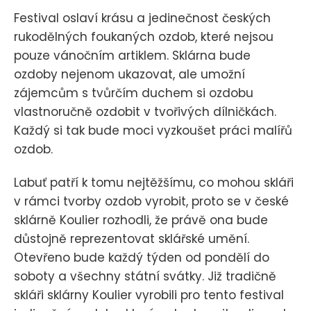
Festival oslaví krásu a jedinečnost českých
rukodělných foukaných ozdob, které nejsou
pouze vánočním artiklem. Sklárna bude
ozdoby nejenom ukazovat, ale umožní
zájemcům s tvůrčím duchem si ozdobu
vlastnoručně ozdobit v tvořivých dílničkách.
Každý si tak bude moci vyzkoušet práci malířů
ozdob.
Labuť patří k tomu nejtěžšímu, co mohou skláři
v rámci tvorby ozdob vyrobit, proto se v české
sklárně Koulier rozhodli, že právě ona bude
důstojně reprezentovat sklářské umění.
Otevřeno bude každý týden od pondělí do
soboty a všechny státní svátky. Již tradičně
skláři sklárny Koulier vyrobili pro tento festival