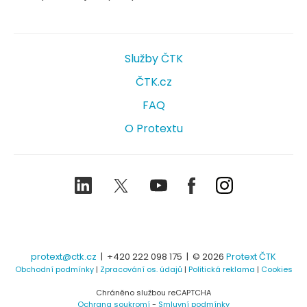
Služby ČTK
ČTK.cz
FAQ
O Protextu
LinkedIn
Twitter
Youtube
Facebook
Instagram
protext@ctk.cz
|
+420 222 098 175
| © 2026
Protext ČTK
Obchodní podmínky
|
Zpracování os. údajů
|
Politická reklama
|
Cookies
Chráněno službou reCAPTCHA
Ochrana soukromí
-
Smluvní podmínky