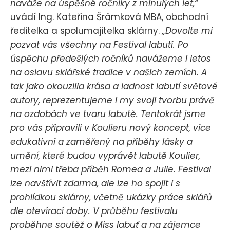
naváže na úspěšné ročníky z minulých let,“
uvádí Ing. Kateřina Šrámková MBA, obchodní
ředitelka a spolumajitelka sklárny.
„Dovolte mi
pozvat vás všechny na Festival labutí. Po
úspěchu předešlých ročníků navážeme i letos
na oslavu sklářské tradice v našich zemích. A
tak jako okouzlila krása a ladnost labutí světové
autory, reprezentujeme i my svoji tvorbu právě
na ozdobách ve tvaru labutě. Tentokrát jsme
pro vás připravili v Koulieru nový koncept, více
edukativní a zaměřený na příběhy lásky a
umění, které budou vyprávět labutě Koulier,
mezi nimi třeba příběh Romea a Julie. Festival
lze navštívit zdarma, ale lze ho spojit i s
prohlídkou sklárny, včetně ukázky práce sklářů
dle otevírací doby. V průběhu festivalu
proběhne soutěž o Miss labuť a na zájemce