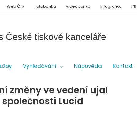
Web ČTK
Fotobanka
Videobanka
Infografika
PR
s České tiskové kanceláře
lužby
Vyhledávání
Nápověda
Kontakt
ní změny ve vedení ujal
 společnosti Lucid