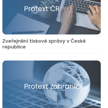
Protext ČR
Zveřejnění tiskové zprávy v České
republice
Protext zahraničí