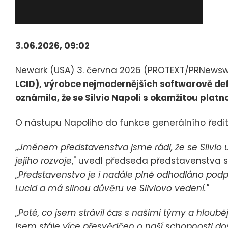
3.06.2026, 09:02
Newark (USA) 3. června 2026 (PROTEXT/PRNewsw
LCID), výrobce nejmodernějších softwarově def
oznámila, že se Silvio Napoli s okamžitou platno
O nástupu Napoliho do funkce generálního ředi
„
Jménem představenstva jsme rádi, že se Silvio uj
jejího rozvoje
," uvedl předseda představenstva sp
„
Představenstvo je i nadále plně odhodláno pod
Lucid a má silnou důvěru ve Silviovo vedení."
„
Poté, co jsem strávil čas s našimi týmy a hloubě
jsem stále více přesvědčen o naší schopnosti do