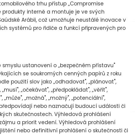
tomobilového trhu přístup „Compromise
é produkty interně a montuje je ve svých
Saúdské Arábii, což umožňuje neustálé inovace v
ních systémů pro řidiče a funkcí připravených pro
ve smyslu ustanovení o „bezpečném přístavu"
kajících se soukromých cenných papírů z roku
dle použití slov jako „odhadovat", „plánovat",
„musí", „očekávat", „předpokládat", „věřit",
", „může", „možná", „možný", „potenciální",
 předpovídají nebo naznačují budoucí události či
ických skutečnostech. Výhledová prohlášení
 zájmu a priorit vedení. Výhledová prohlášení
ištění nebo definitivní prohlášení o skutečnosti či