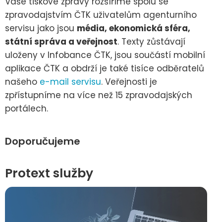
Vaše tiskové zprávy rozšíříme spolu se
zpravodajstvím ČTK uživatelům agenturního
servisu jako jsou
média, ekonomická sféra,
státní správa a veřejnost
. Texty zůstávají
uloženy v Infobance ČTK, jsou součástí mobilní
aplikace ČTK a obdrží je také tisíce odběratelů
našeho
e-mail servisu
. Veřejnosti je
zpřístupníme na více než 15 zpravodajských
portálech.
Doporučujeme
Protext služby