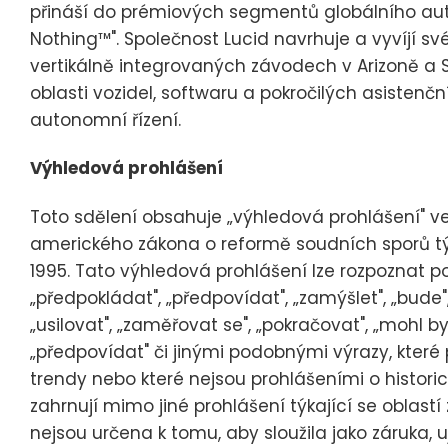
přináší do prémiových segmentů globálního au
Nothing™". Společnost Lucid navrhuje a vyvíjí sv
vertikálně integrovaných závodech v Arizoně a 
oblasti vozidel, softwaru a pokročilých asistenč
autonomní řízení.
Výhledová prohlášení
Toto sdělení obsahuje „výhledová prohlášení" 
amerického zákona o reformě soudních sporů tý
1995. Tato výhledová prohlášení lze rozpoznat po
„předpokládat", „předpovídat", „zamýšlet", „bude", 
„usilovat", „zaměřovat se", „pokračovat", „mohl by
„předpovídat" či jinými podobnými výrazy, které
trendy nebo které nejsou prohlášeními o histor
zahrnují mimo jiné prohlášení týkající se oblastí
nejsou určena k tomu, aby sloužila jako záruka, uj