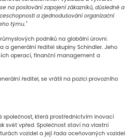
e na posilování zapojení zákazníků, důsledné a
ceschopnosti a zjednodušování organizační
šeho týmu."
 průmyslových podniků na globální úrovni.
a generální ředitel skupiny Schindler. Jeho
dních operací, finanční management a
erální ředitel, se vrátil na pozici provozního
á společnost, která prostřednictvím inovací
ak svět vpřed. Společnost staví na vlastní
turách vozidel a její řada oceňovaných vozidel