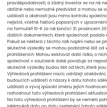
pravděpodobnosti, a žádný investor se na ně nes
obtížné nebo nemožné předvídat a mohou se od 
události a okolnosti jsou mimo kontrolu společno
nejistot, včetně faktorů popsaných v upozornění 
na formuláři 10-K za rok končící 31. prosincem 2
dalších dokumentech, které společnost podala 
Pokud se některá z těchto rizik naplní nebo se p
skutečné výsledky se mohou podstatně lišit od
prohlášeních. Mohou existovat další rizika, o n
společnost v současné době považuje za nepodst
skutečné výsledky budou lišit od těch, které js
Výhledová prohlášení navíc odrážejí očekávání,
budoucích událostí a názory k datu tohoto sděl
události a vývoj způsobí změnu jejích hodnocen
rozhodnout tato výhledová prohlášení aktualizovat
Na tato výhledová prohlášení by se nemělo pohl
jakémukoli datu po datu zveřejnění tohoto sděle