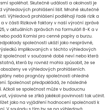
mí spoléhat. Skutečné události a okolnosti je
výhledových prohlášení lišit. Mnohé skutečné
sti. Výhledová prohlášení podléhají řadě rizik a
a v části Rizikové faktory v naší výroční zprávě
025, v aktuálních zprávách na formuláři 8-K a v
nebo podá Komisi pro cenné papíry a burzu.
ředpoklady společnosti ukáží jako nesprávné,
 výsledků implikovaných v těchto výhledových
ichž společnost v současné době neví nebo která
atná, která by rovněž mohla způsobit, že se
ou obsaženy ve výhledových prohlášeních.
 plány nebo prognózy společnosti ohledně
ení. Společnost předpokládá, že následné
í. Ačkoli se společnost může v budoucnu
, výslovně se zříká jakékoli povinnosti tak učinit.
ížet jako na vyjádření hodnocení společnosti k
ní. V souladu s tím by se na výhledová