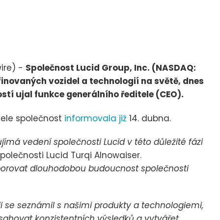
ire) -
Společnost Lucid Group, Inc. (NASDAQ:
inovaných vozidel a technologií na světě, dnes
stí ujal funkce generálního ředitele (CEO).
tele společnost
informovala již
14. dubna.
ímá vedení společnosti Lucid v této důležité fázi
olečnosti Lucid Turqi Alnowaiser.
porovat dlouhodobou budoucnost společnosti
ji se seznámil s našimi produkty a technologiemi,
sahovat konzistentních výsledků a vytvářet