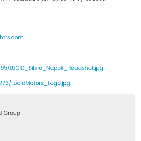
tors.com
95/LUCID_Silvio_Napoli_Headshot.jpg
273/LucidMotors_Logo.jpg
d Group