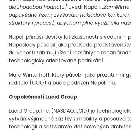
dlouhodobou hodnotu
," uvedl Napoli. „
Zaměříme s
odpovědné řízení, zvyšování nákladové konkuren
struktury i procesů, abychom plně využili sílu na
Napoli přináší desítky let zkušeností s vedením
Naposledy působil jako předseda představenstva 
zkušenosti zahrnují řízení rozsáhlých mezináro
technologicky orientované podnikání.
Marc Winterhoff, který působil jako prozatímní gen
ředitele (COO) a bude podřízen Napolimu.
O společnosti Lucid Group
Lucid Group, Inc. (NASDAQ: LCID) je technologick
vytváří výjimečné zážitky z mobility a posouvá t
technologii a softwarově definovaných architek