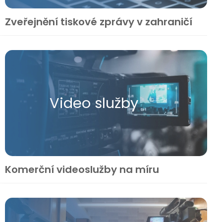
Zveřejnění tiskové zprávy v zahraničí
Video služby
Komerční videoslužby na míru