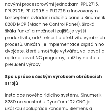
novými procesorovými jednotkami PPU271.5,
PPU270.5, PPU290.5 a PU272.5 a inovovaným
konceptem ovládání řídicího panelu Sinumerik
828D MCP (Machine Control Panel). Široká
škála funkcí a možností zajišťuje vyšší
produktivitu, udržitelnost a efektivitu výrobních
procesů. Unikátní je implementace digitálního
dvojčete, které umožňuje vytvářet, validovat a
optimalizovat NC programy, aniž by nastalo
přerušení výroby.
Spolupráce s českým výrobcem obráběcích
strojů
Instalace nového řídicího systému Sinumerik
828D na soustruhu DynaTurn 102 CNC je
ukázkou spolupráce koncernu Siemens a