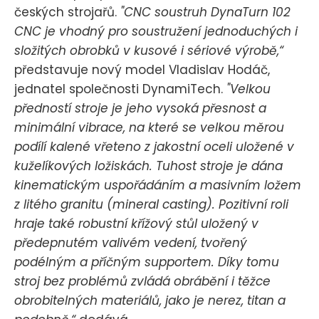
českých strojařů.
"CNC soustruh DynaTurn 102
CNC je vhodný pro soustružení jednoduchých i
složitých obrobků v kusové i sériové výrobě,“
představuje nový model Vladislav Hodáč,
jednatel společnosti DynamiTech.
"Velkou
předností stroje je jeho vysoká přesnost a
minimální vibrace, na které se velkou měrou
podílí kalené vřeteno z jakostní oceli uložené v
kuželíkových ložiskách. Tuhost stroje je dána
kinematickým uspořádáním a masivním ložem
z litého granitu (mineral casting). Pozitivní roli
hraje také robustní křížový stůl uložený v
předepnutém valivém vedení, tvořený
podélným a příčným supportem. Díky tomu
stroj bez problémů zvládá obrábění i těžce
obrobitelných materiálů, jako je nerez, titan a