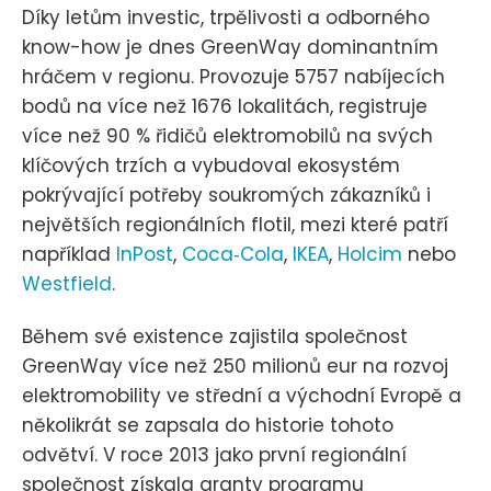
Díky letům investic, trpělivosti a odborného
know-how je dnes GreenWay dominantním
hráčem v regionu. Provozuje 5757 nabíjecích
bodů na více než 1676 lokalitách, registruje
více než 90 % řidičů elektromobilů na svých
klíčových trzích a vybudoval ekosystém
pokrývající potřeby soukromých zákazníků i
největších regionálních flotil, mezi které patří
například
InPost
,
Coca‑Cola
,
IKEA
,
Holcim
nebo
Westfield
.
Během své existence zajistila společnost
GreenWay více než 250 milionů eur na rozvoj
elektromobility ve střední a východní Evropě a
několikrát se zapsala do historie tohoto
odvětví. V roce 2013 jako první regionální
společnost získala granty programu