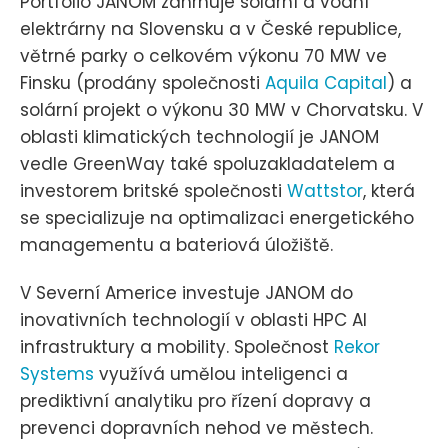
Portfolio JANOM zahrnuje solární a vodní
elektrárny na Slovensku a v České republice,
větrné parky o celkovém výkonu 70 MW ve
Finsku (prodány společnosti
Aquila Capital
) a
solární projekt o výkonu 30 MW v Chorvatsku. V
oblasti klimatických technologií je JANOM
vedle GreenWay také spoluzakladatelem a
investorem britské společnosti
Wattstor
, která
se specializuje na optimalizaci energetického
managementu a bateriová úložiště.
V Severní Americe investuje JANOM do
inovativních technologií v oblasti HPC AI
infrastruktury a mobility. Společnost
Rekor
Systems
využívá umělou inteligenci a
prediktivní analytiku pro řízení dopravy a
prevenci dopravních nehod ve městech.