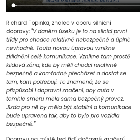
Richard Topinka, znalec v oboru silniční
dopravy: "
V daném úseku je to na silnici první
třídy pro chodce relativně nebezpečné a úplně
nevhodné. Touto novou úpravou vznikne
zklidnění celé komunikace. Vznikne tam prostě
klidová zóna, kde by měli chodci relativně
bezpečně a komfortně přecházet a dostat se
tam, kam potřebují. To znamená, že se
přizpůsobí i dopravní značení, aby auta v
tomhle směru měla sama bezpečný provoz.
Jízda pro ně by měla být stabilní a komunikace
bude upravena tak, aby to bylo pro vozidla
bezpečné."
Dopravu na místě teď řídí dočasné značení.