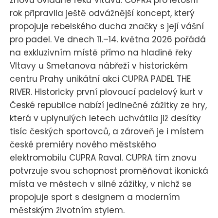
znovu ovládne řeku Vltavu. CUPRA pro letošní
rok připravila ještě odvážnější koncept, který
propojuje rebelského ducha značky s její vášní
pro padel. Ve dnech 11.–14. května 2026 pořádá
na exkluzivním místě přímo na hladině řeky
Vltavy u Smetanova nábřeží v historickém
centru Prahy unikátní akci CUPRA PADEL THE
RIVER. Historicky první plovoucí padelový kurt v
České republice nabízí jedinečné zážitky ze hry,
která v uplynulých letech uchvátila již desítky
tisíc českých sportovců, a zároveň je i místem
české premiéry nového městského
elektromobilu CUPRA Raval. CUPRA tím znovu
potvrzuje svou schopnost proměňovat ikonická
místa ve městech v silné zážitky, v nichž se
propojuje sport s designem a moderním
městským životním stylem.