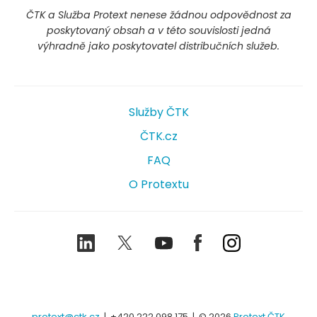
ČTK a Služba Protext nenese žádnou odpovědnost za
poskytovaný obsah a v této souvislosti jedná
výhradně jako poskytovatel distribučních služeb.
Služby ČTK
ČTK.cz
FAQ
O Protextu
LinkedIn
Twitter
Youtube
Facebook
Instagram
protext@ctk.cz
|
+420 222 098 175
| © 2026
Protext ČTK