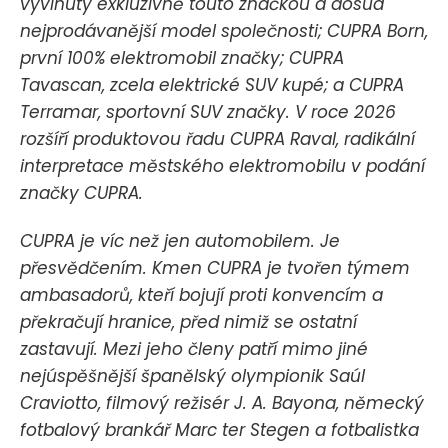
vyvinutý exkluzivně touto značkou a dosud
nejprodávanější model společnosti; CUPRA Born,
první 100% elektromobil značky; CUPRA
Tavascan, zcela elektrické SUV kupé; a CUPRA
Terramar, sportovní SUV značky. V roce 2026
rozšíří produktovou řadu CUPRA Raval, radikální
interpretace městského elektromobilu v podání
značky CUPRA.
CUPRA je víc než jen automobilem. Je
přesvědčením. Kmen CUPRA je tvořen týmem
ambasadorů, kteří bojují proti konvencím a
překračují hranice, před nimiž se ostatní
zastavují. Mezi jeho členy patří mimo jiné
nejúspěšnější španělský olympionik Saúl
Craviotto, filmový režisér J. A. Bayona, německý
fotbalový brankář Marc ter Stegen a fotbalistka