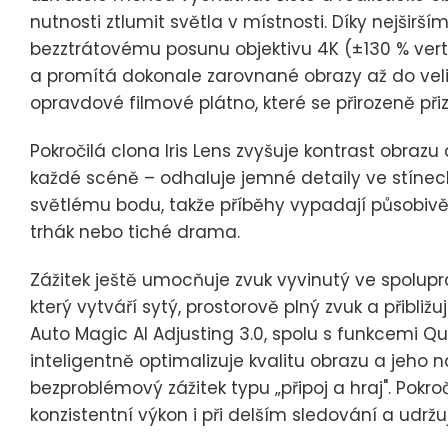
nutnosti ztlumit světla v místnosti. Díky nejšir
bezztrátovému posunu objektivu 4K (±130 % vert
a promítá dokonale zarovnané obrazy až do velik
opravdové filmové plátno, které se přirozeně př
Pokročilá clona Iris Lens zvyšuje kontrast obraz
každé scéně – odhaluje jemné detaily ve stíne
světlému bodu, takže příběhy vypadají působivěji
trhák nebo tiché drama.
Zážitek ještě umocňuje zvuk vyvinutý ve spolupr
který vytváří sytý, prostorově plný zvuk a přibliž
Auto Magic AI Adjusting 3.0, spolu s funkcemi
inteligentně optimalizuje kvalitu obrazu a jeho
bezproblémový zážitek typu „připoj a hraj". Pokro
konzistentní výkon i při delším sledování a udržu