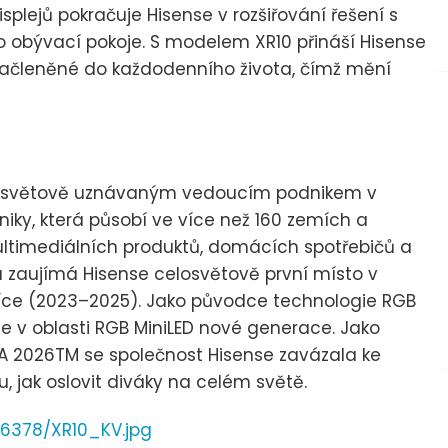
isplejů pokračuje Hisense v rozšiřování řešení s
o obývací pokoje. S modelem XR10 přináší Hisense
 začleněné do každodenního života, čímž mění
celosvětově uznávaným vedoucím podnikem v
niky, která působí ve více než 160 zemích a
ultimediálních produktů, domácích spotřebičů a
ia zaujímá Hisense celosvětově první místo v
více (2023–2025). Jako původce technologie RGB
e v oblasti RGB MiniLED nové generace. Jako
IFA 2026TM se společnost Hisense zavázala ke
 jak oslovit diváky na celém světě.
6378/XR10_KV.jpg