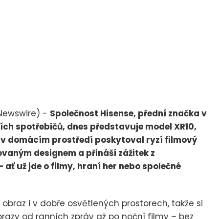
Newswire) -
Společnost Hisense, přední značka v
cích spotřebičů, dnes představuje model XR10,
 v domácím prostředí poskytoval ryzí filmový
ovaným designem a přináší zážitek z
ať už jde o filmy, hraní her nebo společné
 obraz i v dobře osvětlených prostorech, takže si
brazy od ranních zpráv až po noční filmy – bez