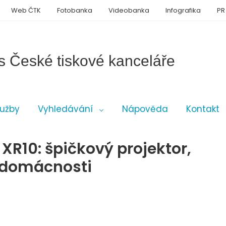
Web ČTK
Fotobanka
Videobanka
Infografika
PR
s České tiskové kanceláře
lužby
Vyhledávání
Nápověda
Kontakt
XR10: špičkový projektor,
é domácnosti