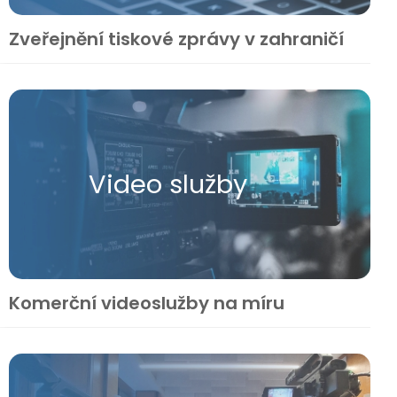
Zveřejnění tiskové zprávy v zahraničí
Video služby
Komerční videoslužby na míru