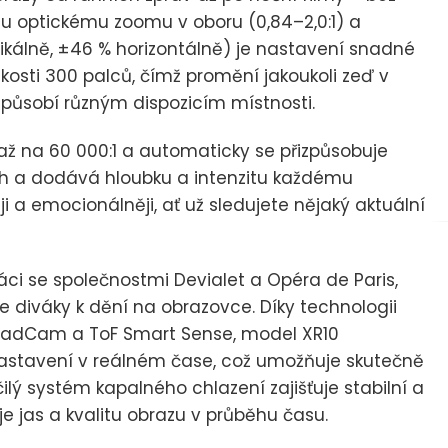
šímu optickému zoomu v oboru (0,84–2,0:1) a
ikálně, ±46 % horizontálně) je nastavení snadné
osti 300 palců, čímž promění jakoukoli zeď v
izpůsobí různým dispozicím místnosti.
u až na 60 000:1 a automaticky se přizpůsobuje
ch a dodává hloubku a intenzitu každému
 a emocionálněji, ať už sledujete nějaký aktuální
áci se společnostmi Devialet a Opéra de Paris,
uje diváky k dění na obrazovce. Díky technologii
 QuadCam a ToF Smart Sense, model XR10
 nastavení v reálném čase, což umožňuje skutečně
čilý systém kapalného chlazení zajišťuje stabilní a
je jas a kvalitu obrazu v průběhu času.