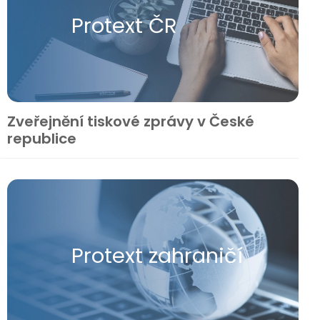
Protext ČR
Zveřejnění tiskové zprávy v České
republice
Protext zahraničí