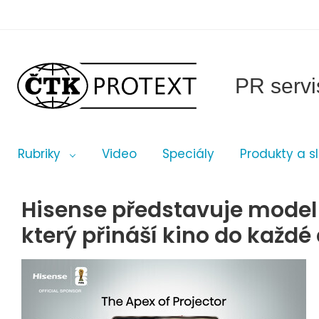
PR servi
Rubriky
Video
Speciály
Produkty a s
Hisense představuje model 
který přináší kino do každ