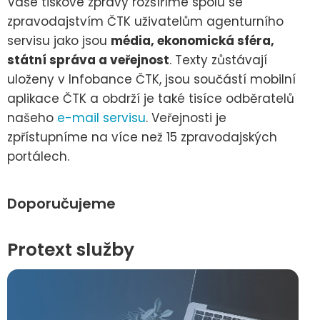
Vaše tiskové zprávy rozšíříme spolu se
zpravodajstvím ČTK uživatelům agenturního
servisu jako jsou
média, ekonomická sféra,
státní správa a veřejnost
. Texty zůstávají
uloženy v Infobance ČTK, jsou součástí mobilní
aplikace ČTK a obdrží je také tisíce odběratelů
našeho
e-mail servisu
. Veřejnosti je
zpřístupníme na více než 15 zpravodajských
portálech.
Doporučujeme
Protext služby