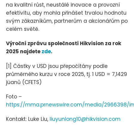
na kvalitní růst, neustálé inovace a provozní
efektivitu, aby mohla přinášet trvalou hodnotu
svým zákazníkům, partnerům a akcionářům po
celém světě.
Výroční zprávu společnosti Hikvision za rok
2025 najdete
zde
.
[1] Částky v USD jsou přepočítány podle
průměrného kurzu v roce 2025, tj. 1 USD = 7,1429
jüanů (CFETS)
Foto –
https://mma.prnewswire.com/media/2966398/im
Kontakt: Luke Liu,
liuyunlong10@hikvision.com