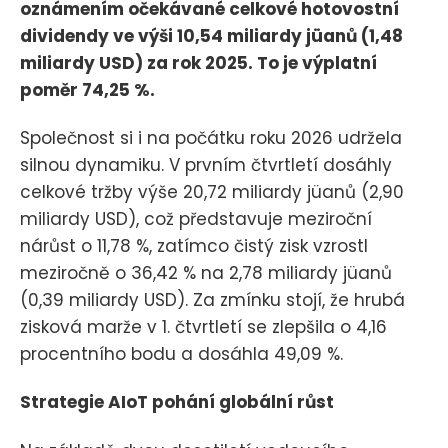
oznámením očekávané celkové hotovostní
dividendy ve výši 10,54 miliardy jüanů (1,48
miliardy USD) za rok 2025. To je výplatní
poměr 74,25 %.
Společnost si i na počátku roku 2026 udržela
silnou dynamiku. V prvním čtvrtletí dosáhly
celkové tržby výše 20,72 miliardy jüanů (2,90
miliardy USD), což představuje meziroční
nárůst o 11,78 %, zatímco čistý zisk vzrostl
meziročně o 36,42 % na 2,78 miliardy jüanů
(0,39 miliardy USD). Za zmínku stojí, že hrubá
zisková marže v 1. čtvrtletí se zlepšila o 4,16
procentního bodu a dosáhla 49,09 %.
Strategie AIoT pohání globální růst