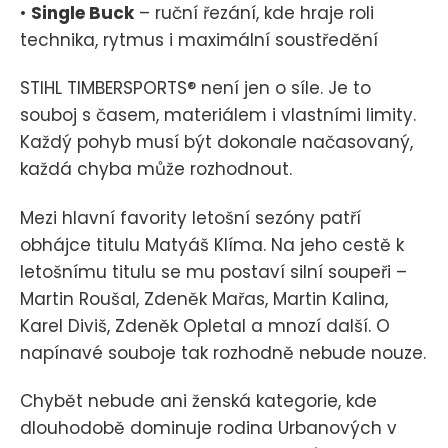
•
Single Buck
– ruční řezání, kde hraje roli
technika, rytmus i maximální soustředění
STIHL TIMBERSPORTS® není jen o síle. Je to
souboj s časem, materiálem i vlastními limity.
Každý pohyb musí být dokonale načasovaný,
každá chyba může rozhodnout.
Mezi hlavní favority letošní sezóny patří
obhájce titulu Matyáš Klíma. Na jeho cestě k
letošnímu titulu se mu postaví silní soupeři –
Martin Roušal, Zdeněk Mařas, Martin Kalina,
Karel Diviš, Zdeněk Opletal a mnozí další. O
napínavé souboje tak rozhodně nebude nouze.
Chybět nebude ani ženská kategorie, kde
dlouhodobě dominuje rodina Urbanových v