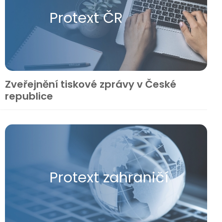
Protext ČR
Zveřejnění tiskové zprávy v České
republice
Protext zahraničí