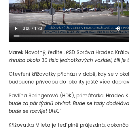
Marek Novotný, ředitel, ŘSD Správa Hradec Králo
zhruba okolo 30 tisíc jednotkových vozidel, čili je 
Otevření křižovatky přichází v době, kdy se v oko
budoucna přivedou do lokality ještě více doprav
Pavlína Springerová (HDK), primátorka, Hradec K
bude za pár týdnů otvírat. Bude se tady doděláva
bude se rozvíjet UHK.“
Křižovatka Mileta je teď plně průjezdná, dokončo