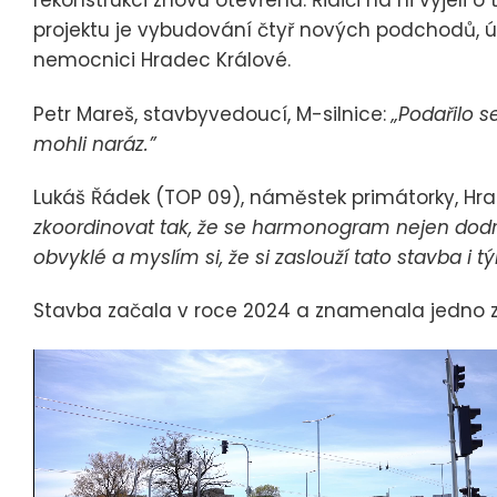
rekonstrukci znovu otevřená. Řidiči na ni vyjeli o
projektu je vybudování čtyř nových podchodů, úp
nemocnici Hradec Králové.
Petr Mareš, stavbyvedoucí, M-silnice:
„Podařilo s
mohli naráz.”
Lukáš Řádek (TOP 09), náměstek primátorky, Hr
zkoordinovat tak, že se harmonogram nejen dodržel
obvyklé a myslím si, že si zaslouží tato stavba i 
Stavba začala v roce 2024 a znamenala jedno 