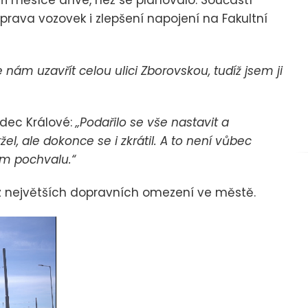
 tři měsíce dříve, než se plánovalo. Součástí
rava vozovek i zlepšení napojení na Fakultní
e nám uzavřít celou ulici Zborovskou, tudíž jsem ji
adec Králové:
„Podařilo se vše nastavit a
, ale dokonce se i zkrátil. A to není vůbec
tým pochvalu.“
z největších dopravních omezení ve městě.