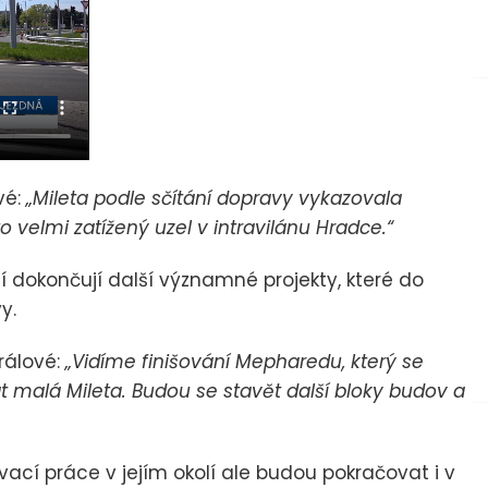
vé:
„Mileta podle sčítání dopravy vykazovala
to velmi zatížený uzel v intravilánu Hradce.“
lí dokončují další významné projekty, které do
y.
rálové:
„Vidíme finišování Mepharedu, který se
t malá Mileta. Budou se stavět další bloky budov a
vací práce v jejím okolí ale budou pokračovat i v