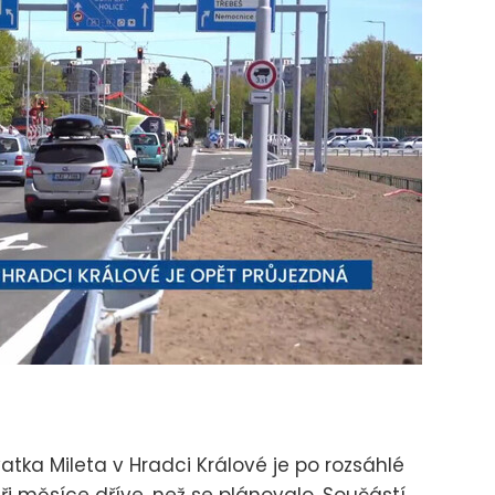
atka Mileta v Hradci Králové je po rozsáhlé