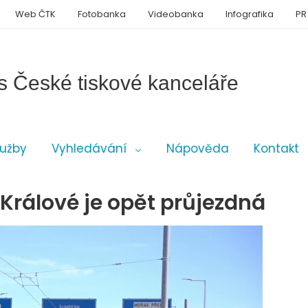
Web ČTK
Fotobanka
Videobanka
Infografika
PR
s České tiskové kanceláře
lužby
Vyhledávání
Nápověda
Kontakt
 Králové je opět průjezdná