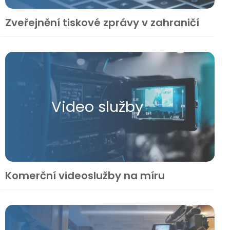
Zveřejnění tiskové zprávy v zahraničí
Video služby
Komerční videoslužby na míru