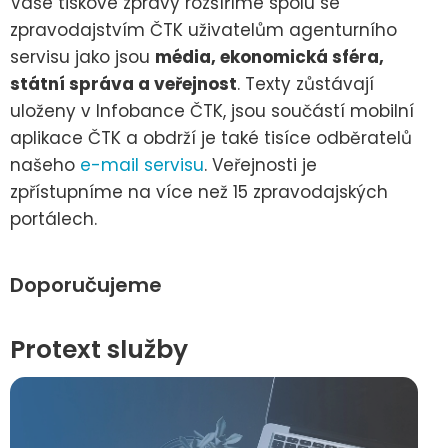
Vaše tiskové zprávy rozšíříme spolu se
zpravodajstvím ČTK uživatelům agenturního
servisu jako jsou
média, ekonomická sféra,
státní správa a veřejnost
. Texty zůstávají
uloženy v Infobance ČTK, jsou součástí mobilní
aplikace ČTK a obdrží je také tisíce odběratelů
našeho
e-mail servisu
. Veřejnosti je
zpřístupníme na více než 15 zpravodajských
portálech.
Doporučujeme
Protext služby