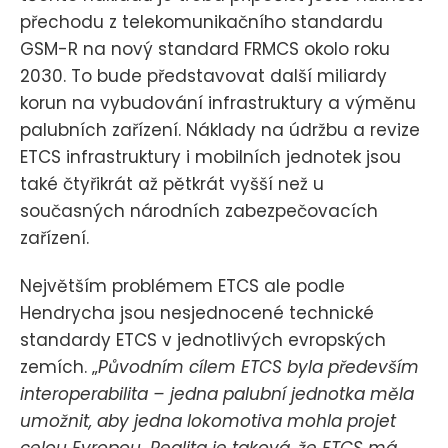
přechodu z telekomunikačního standardu
GSM-R na nový standard FRMCS okolo roku
2030. To bude představovat další miliardy
korun na vybudování infrastruktury a výměnu
palubních zařízení. Náklady na údržbu a revize
ETCS infrastruktury i mobilních jednotek jsou
také čtyřikrát až pětkrát vyšší než u
současných národních zabezpečovacích
zařízení.
Největším problémem ETCS ale podle
Hendrycha jsou nesjednocené technické
standardy ETCS v jednotlivých evropských
zemích. „
Původním cílem ETCS byla především
interoperabilita – jedna palubní jednotka měla
umožnit, aby jedna lokomotiva mohla projet
celou Evropou. Realita je taková, že ETCS má