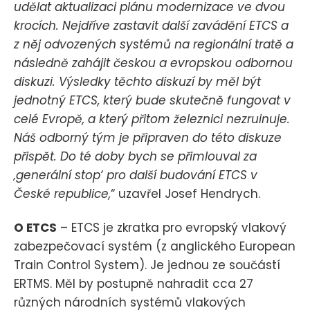
udělat aktualizaci plánu modernizace ve dvou
krocích. Nejdříve zastavit další zavádění ETCS a
z něj odvozených systémů na regionální tratě a
následně zahájit českou a evropskou odbornou
diskuzi. Výsledky těchto diskuzí by měl být
jednotný ETCS, který bude skutečně fungovat v
celé Evropě, a který přitom železnici nezruinuje.
Náš odborný tým je připraven do této diskuze
přispět. Do té doby bych se přimlouval za
‚generální stop‘ pro další budování ETCS v
České republice,
“ uzavřel Josef Hendrych.
O ETCS
– ETCS je zkratka pro evropský vlakový
zabezpečovací systém (z anglického European
Train Control System). Je jednou ze součástí
ERTMS. Měl by postupně nahradit cca 27
různých národních systémů vlakových