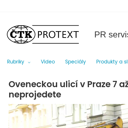
PR servi
Rubriky
Video
Speciály
Produkty a s
Oveneckou ulicí v Praze 7 a
neprojedete