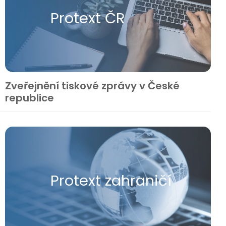
Protext ČR
Zveřejnění tiskové zprávy v České
republice
Protext zahraničí