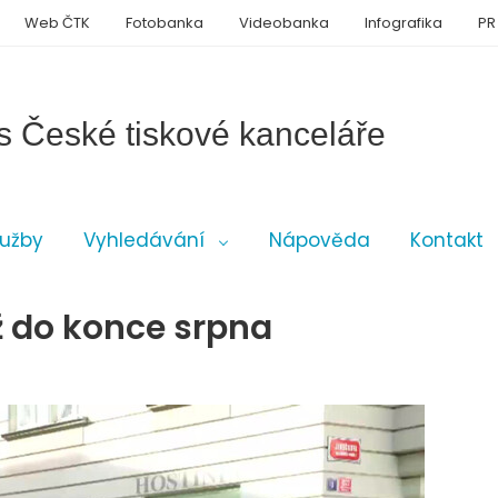
Web ČTK
Fotobanka
Videobanka
Infografika
PR
s České tiskové kanceláře
lužby
Vyhledávání
Nápověda
Kontakt
ž do konce srpna