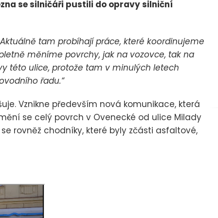
na se silničáři pustili do opravy silniční
Aktuálně tam probíhají práce, které koordinujeme
ompletně měníme povrchy, jak na vozovce, tak na
vy této ulice, protože tam v minulých letech
ovodního řadu.“
šuje. Vznikne především nová komunikace, která
ymění se celý povrch v Ovenecké od ulice Milady
se rovněž chodníky, které byly zčásti asfaltové,