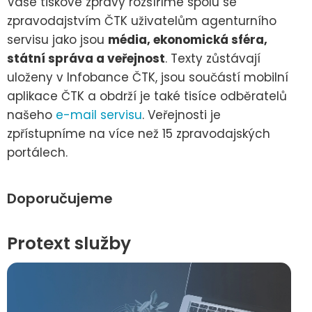
Vaše tiskové zprávy rozšíříme spolu se
zpravodajstvím ČTK uživatelům agenturního
servisu jako jsou
média, ekonomická sféra,
státní správa a veřejnost
. Texty zůstávají
uloženy v Infobance ČTK, jsou součástí mobilní
aplikace ČTK a obdrží je také tisíce odběratelů
našeho
e-mail servisu
. Veřejnosti je
zpřístupníme na více než 15 zpravodajských
portálech.
Doporučujeme
Protext služby