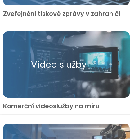
Zveřejnění tiskové zprávy v zahraničí
Video služby
Komerční videoslužby na míru