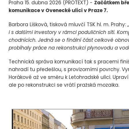
Praha 15. dubna 2026 (PROTEXT) -
Začátkem břez
komunikace v Ovenecké ulici v Praze 7.
Barbora Lišková, tisková mluvčí TSK hl. m. Prahy: „
i s dalšími investory v rámci poduličních sítí. K
chodnících. Jedná se o finální část celkové obno
probíhaly práce na rekonstrukci plynovodu a vod
Technická správa komunikací tak s pracemi fini
nahradí tu předešlou, s provizorními povrchy. V
Horákové až ve směru k Letohradské ulici. Upraví 
ale po rekonstrukci se vrátí pražská mozaika.