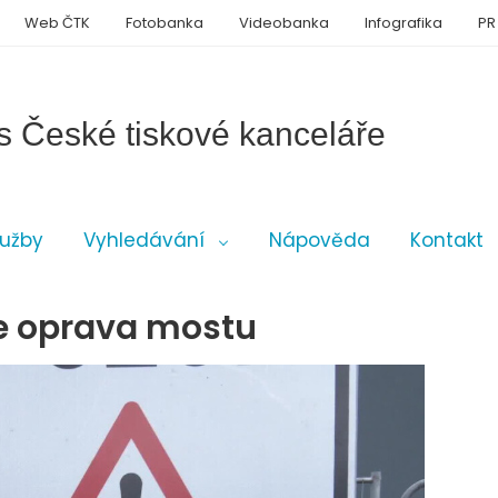
Web ČTK
Fotobanka
Videobanka
Infografika
PR
s České tiskové kanceláře
lužby
Vyhledávání
Nápověda
Kontakt
je oprava mostu