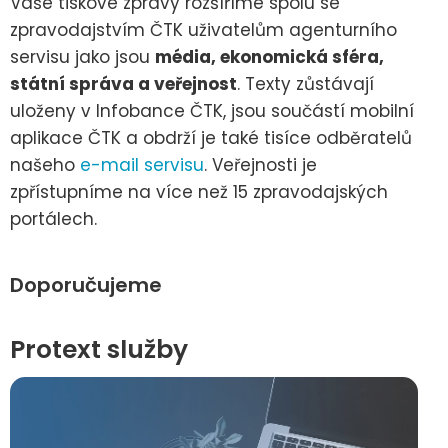
Vaše tiskové zprávy rozšíříme spolu se
zpravodajstvím ČTK uživatelům agenturního
servisu jako jsou
média, ekonomická sféra,
státní správa a veřejnost
. Texty zůstávají
uloženy v Infobance ČTK, jsou součástí mobilní
aplikace ČTK a obdrží je také tisíce odběratelů
našeho
e-mail servisu
. Veřejnosti je
zpřístupníme na více než 15 zpravodajských
portálech.
Doporučujeme
Protext služby