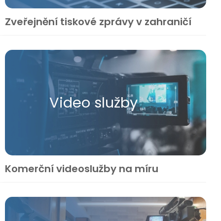
Zveřejnění tiskové zprávy v zahraničí
Video služby
Komerční videoslužby na míru