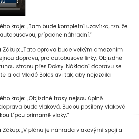
ho kraje: „Tam bude kompletní uzavírka, tzn. že
u autobusovou, případně náhradní.“
ta Zákup: „Tato oprava bude velkým omezením
řejnou dopravu, pro autobusové linky. Objízdné
ruhou stranu přes Doksy. Nákladní dopravu se
 a od Mladé Boleslavi tak, aby nejezdila
ho kraje: „Objízdné trasy nejsou úplně
 doprava bude vlaková. Budou posíleny vlakové
u Lípou primárně vlaky.“
 Zákup: „V plánu je náhrada vlakovými spoji a