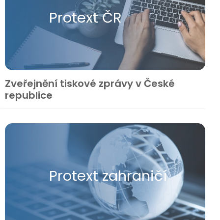
Protext ČR
Zveřejnění tiskové zprávy v České
republice
Protext zahraničí