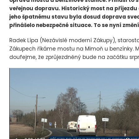
oprava mostu u benzínové stanice. Přináší to s
veřejnou dopravu. Historický most na příjezdu d
jeho špatnému stavu byla dosud doprava sved
přinášelo nebezpečné situace. To se nyní změní
Radek Lípa (Nezávislé moderní Zákupy), staros
Zákupech říkáme mostu na Mimoň u benzínky. M
doufejme, že zprůjezdněný bude na začátku srpn