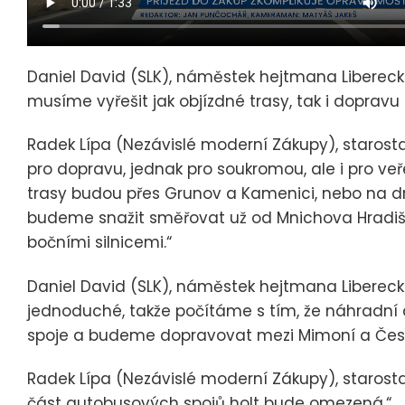
Daniel David (SLK), náměstek hejtmana Liberecké
musíme vyřešit jak objízdné trasy, tak i doprav
Radek Lípa (Nezávislé moderní Zákupy), staros
pro dopravu, jednak pro soukromou, ale i pro ve
trasy budou přes Grunov a Kamenici, nebo na d
budeme snažit směřovat už od Mnichova Hradiště
bočními silnicemi.“
Daniel David (SLK), náměstek hejtmana Liberecké
jednoduché, takže počítáme s tím, že náhradní
spoje a budeme dopravovat mezi Mimoní a Česko
Radek Lípa (Nezávislé moderní Zákupy), starosta
část autobusových spojů holt bude omezená.“