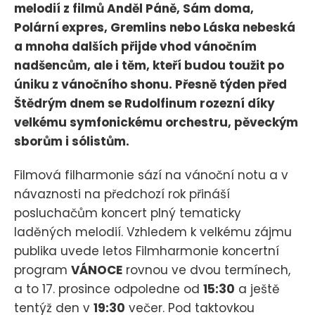
melodií z filmů Anděl Páně, Sám doma,
Polární expres, Gremlins nebo Láska nebeská
a mnoha dalších přijde vhod vánočním
nadšencům, ale i těm, kteří budou toužit po
úniku z vánočního shonu. Přesně týden před
Štědrým dnem se Rudolfinum rozezní díky
velkému symfonickému orchestru, pěveckým
sborům i sólistům.
Filmová filharmonie sází na vánoční notu a v
návaznosti na předchozí rok přináší
posluchačům koncert plný tematicky
laděných melodií. Vzhledem k velkému zájmu
publika uvede letos Filmharmonie koncertní
program
VÁNOCE
rovnou ve dvou termínech,
a to 17. prosince odpoledne od
15:30
a ještě
tentýž den v
19:30
večer. Pod taktovkou