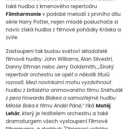
také hudba z kmenového repertoáru
Filmharmonie
v podobě melodií z prvního dílu
série Harry Potter, nejen mladé posluchače si
navíc získá hudba z filmové pohádky Kráska a
zvíře.
Zastoupeni tak budou světoví skladatelé
filmové hudby: John Williams, Alan Silvestri,
Danny Elfman nebo Jerry Goldsmith,
„Široký
repertoár orchestru se opět o několik titulů
rozrostl. Mezi novinkami mohu vyzdvihnout
hudbu z britského animovaného filmu Sněhulák
z pera Howarda Blakea a samozřejmě hudbu
Miloše Boka k filmu Anděl Páně,“
říká
Matěj
Lehár
, který je ředitelem orchestru a také
dramaturgem všech vystoupení Filmové