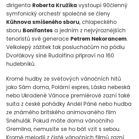
dirigenta
Roberta Kružíka
vystoupí 90členný
symfonický orchestr společně se členy
Kühnova smíšeného sboru
, chlapeckého
sboru
Bonifantes
a jedním z nejvýraznějších
tenoristů své generace
Petrem Nekorancem
.
Velkolepý zážitek tak posluchačům na pódiu
Dvořákovy síně Rudolfina připraví na 160
hudebníků.
Kromě hudby ze světových vánočních hitů
jako Sám doma, Polární expres, Láska nebeská
nebo Ukradené Vánoce premiérově zazní také
suita z české pohádky Anděl Páně nebo hudba
ze známého britského animovaného film
Sněhulák. Pokud máte doma vánočního
Gremlina, nemusíte se ho bát vzít s sebou.
Kromě melodií z čistě vánočních filmů zazní