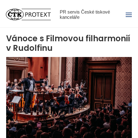
Menu
PR servis České tiskové
kanceláře
Vánoce s Filmovou filharmonií
v Rudolfinu