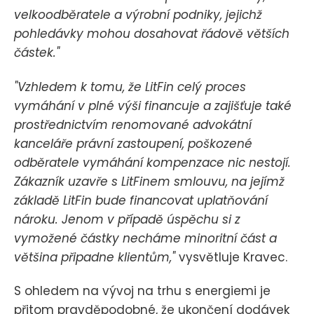
velkoodběratele a výrobní podniky, jejichž
pohledávky mohou dosahovat řádově větších
částek."
"Vzhledem k tomu, že LitFin celý proces
vymáhání v plné výši financuje a zajišťuje také
prostřednictvím renomované advokátní
kanceláře právní zastoupení, poškozené
odběratele vymáhání kompenzace nic nestojí.
Zákazník uzavře s LitFinem smlouvu, na jejímž
základě LitFin bude financovat uplatňování
nároku. Jenom v případě úspěchu si z
vymožené částky necháme minoritní část a
většina připadne klientům,"
vysvětluje Kravec.
S ohledem na vývoj na trhu s energiemi je
přitom pravděpodobné, že ukončení dodávek