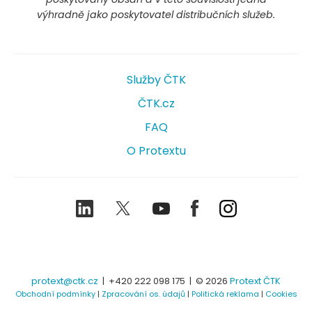
výhradně jako poskytovatel distribučních služeb.
Služby ČTK
ČTK.cz
FAQ
O Protextu
LinkedIn
Twitter
Youtube
Facebook
Instagram
protext@ctk.cz
|
+420 222 098 175
| © 2026
Protext ČTK
Obchodní podmínky
|
Zpracování os. údajů
|
Politická reklama
|
Cookies