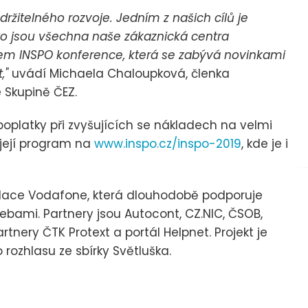
držitelného rozvoje. Jedním z našich cílů je
oto jsou všechna naše zákaznická centra
em INSPO konference, která se zabývá novinkami
,"
uvádí Michaela Chaloupková, členka
 Skupině ČEZ.
oplatky při zvyšujících se nákladech na velmi
 její program na
www.inspo.cz/inspo-2019
, kde je i
dace Vodafone, která dlouhodobě podporuje
řebami. Partnery jsou Autocont, CZ.NIC, ČSOB,
rtnery ČTK Protext a portál Helpnet. Projekt je
ozhlasu ze sbírky Světluška.