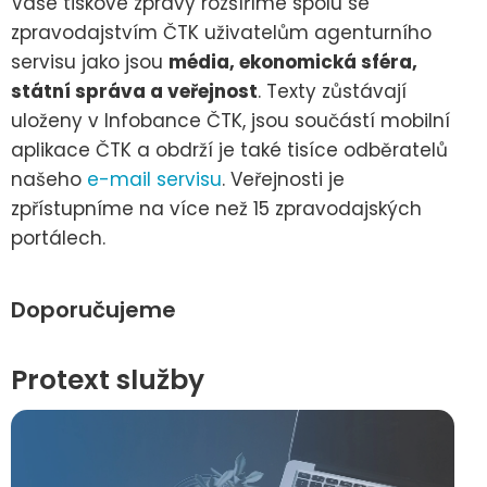
Vaše tiskové zprávy rozšíříme spolu se
zpravodajstvím ČTK uživatelům agenturního
servisu jako jsou
média, ekonomická sféra,
státní správa a veřejnost
. Texty zůstávají
uloženy v Infobance ČTK, jsou součástí mobilní
aplikace ČTK a obdrží je také tisíce odběratelů
našeho
e-mail servisu
. Veřejnosti je
zpřístupníme na více než 15 zpravodajských
portálech.
Doporučujeme
Protext služby