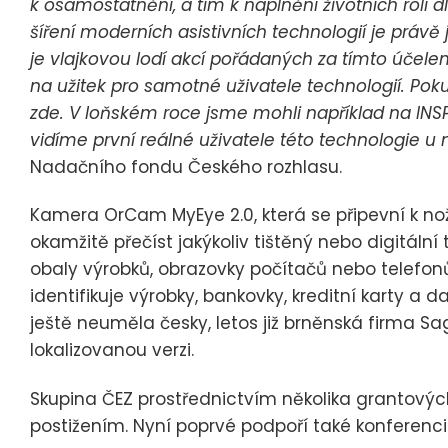
k osamostatnění, a tím k naplnění životních rolí d
šíření moderních asistivních technologií je práv
je vlajkovou lodí akcí pořádaných za tímto účel
na užitek pro samotné uživatele technologií. Po
zde. V loňském roce jsme mohli například na IN
vidíme první reálné uživatele této technologie u n
Nadačního fondu Českého rozhlasu.
Kamera OrCam MyEye 2.0, která se připevní k noži
okamžitě přečíst jakýkoliv tištěný nebo digitální 
obaly výrobků, obrazovky počítačů nebo telefonů
identifikuje výrobky, bankovky, kreditní karty a d
ještě neuměla česky, letos již brněnská firma S
lokalizovanou verzi.
Skupina ČEZ prostřednictvím několika grantov
postižením. Nyní poprvé podpoří také konferenci