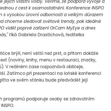
le jejich vlastní volby. Věříme, že podpora vývoje a
ě jednou z cest k osamostatnění. Konference INSPO
em s vysokou úrovní odbornosti a velkým důrazem
kud chceme sledovat světové trendy, pak ideálně
SPO vidět poprvé zařízení OrCam MyEye a dnes
ás,"
říká Gabriela Drastichová, ředitelka
čce brýlí, není větší než prst, a přitom dokáže
text (noviny, knihy, menu v restauraci, značky,
). V reálném čase rozpoznává obličeje,
alší. Zatímco při prezentaci na loňské konferenci
agitta ve svém stánku bude předvádět její
ých programů podporuje osoby se zdravotním
 INSPO.