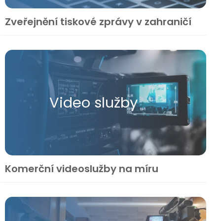
Zveřejnění tiskové zprávy v zahraničí
Video služby
Komerční videoslužby na míru