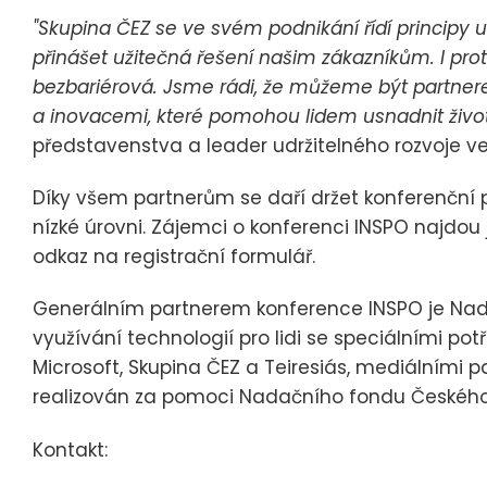
"Skupina ČEZ se ve svém podnikání řídí principy u
přinášet užitečná řešení našim zákazníkům. I pr
bezbariérová. Jsme rádi, že můžeme být partner
a inovacemi, které pomohou lidem usnadnit život
představenstva a leader udržitelného rozvoje ve
Díky všem partnerům se daří držet konferenční p
nízké úrovni. Zájemci o konferenci INSPO najdou
odkaz na registrační formulář.
Generálním partnerem konference INSPO je Na
využívání technologií pro lidi se speciálními pot
Microsoft, Skupina ČEZ a Teiresiás, mediálními pa
realizován za pomoci Nadačního fondu Českého r
Kontakt: