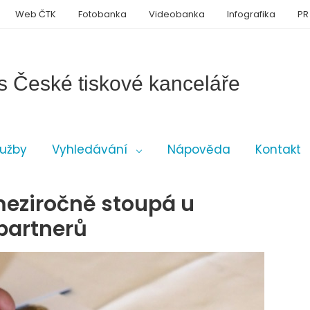
Web ČTK
Fotobanka
Videobanka
Infografika
PR
s České tiskové kanceláře
lužby
Vyhledávání
Nápověda
Kontakt
meziročně stoupá u
 partnerů