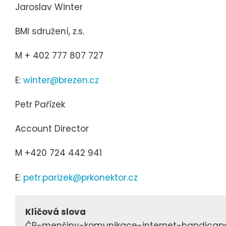
Jaroslav Winter
BMI sdružení, z.s.
M + 402 777 807 727
E:
winter@brezen.cz
Petr Pařízek
Account Director
M +420 724 442 941
E:
petr.parizek@prkonektor.cz
Klíčová slova
ČR-menšiny-komunikace-internet-handicapo