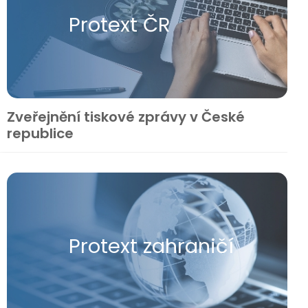
Protext ČR
Zveřejnění tiskové zprávy v České
republice
Protext zahraničí