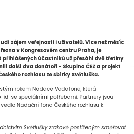
udí zájem veřejnosti i uživatelů. Více než měsíc
 března v Kongresovém centru Praha, je
 přihlášených účastníků už přesáhl dvě třetiny
li další dva donátoři - Skupina ČEZ a projekt
eského rozhlasu ze sbírky Světluška.
šestým rokem Nadace Vodafone, která
lidi se speciálními potřebami. Partnery jsou
Co vedlo Nadační fond Českého rozhlasu k
dnictvím Světlušky zrakově postiženým směřovat