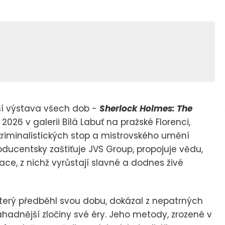
í výstava všech dob -
Sherlock Holmes: The
2026 v galerii Bílá Labuť na pražské Florenci,
riminalistických stop a mistrovského umění
roducentsky zaštiťuje JVS Group, propojuje vědu,
irace, z nichž vyrůstají slavné a dodnes živé
 který předběhl svou dobu, dokázal z nepatrných
záhadnější zločiny své éry. Jeho metody, zrozené v