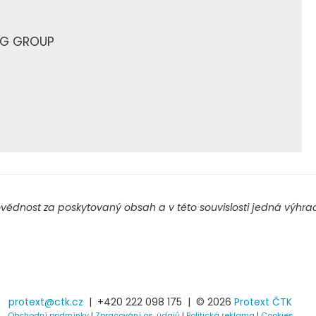
ING GROUP
ědnost za poskytovaný obsah a v této souvislosti jedná výhradn
protext@ctk.cz
|
+420 222 098 175
| © 2026
Protext ČTK
Obchodní podmínky
|
Zpracování os. údajů
|
Politická reklama
|
Cookies