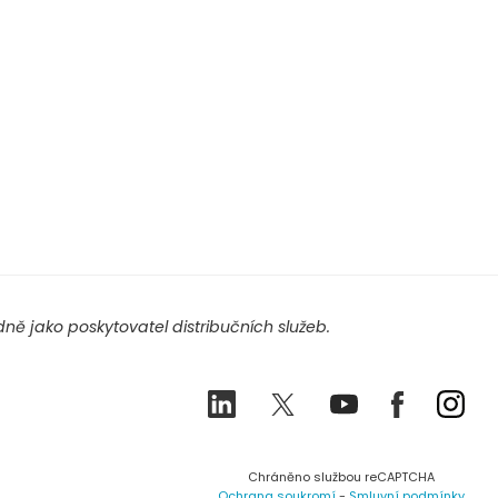
ě jako poskytovatel distribučních služeb.
LinkedIn
Twitter
Youtube
Facebook
Ins
Chráněno službou reCAPTCHA
Ochrana soukromí
-
Smluvní podmínky