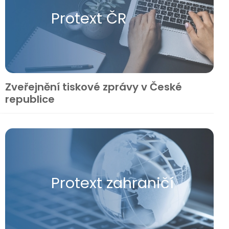
Protext ČR
Zveřejnění tiskové zprávy v České
republice
Protext zahraničí