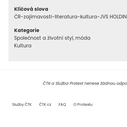
Klíčová slova
ČR-zajímavosti-literatura-kultura-JVS HOLD
Kategorie
Společnost a životní styl, móda
Kultura
ČTK a Služba Protext nenese žádnou odpov
Služby ČTK
ČTK.cz
FAQ
O Protextu