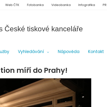
Web ČTK
Fotobanka
Videobanka
Infografika
PR
s České tiskové kanceláře
lužby
Vyhledávání
Nápověda
Kontakt
tion míří do Prahy!