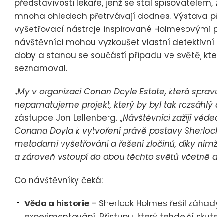
představivosti lékaře, jenž se stal spisovatelem
mnoha ohledech přetrvávají dodnes. Výstava pře
vyšetřovací nástroje inspirované Holmesovými pos
návštěvníci mohou vyzkoušet vlastní detektivní
doby a stanou se součástí případu ve světě, kt
seznamoval.
„
My v organizaci Conan Doyle Estate, která spravu
nepamatujeme projekt, který by byl tak rozsáhlý a
zástupce Jon Lellenberg. „
Návštěvníci zažijí vědec
Conana Doyla k vytvoření právě postavy Sherloc
metodami vyšetřování a řešení zločinů, díky nim
a zároveň vstoupí do obou těchto světů včetně a
Co návštěvníky čeká:
Věda a historie
– Sherlock Holmes řešil záh
experimentování. Přístupu, který tehdejší skute