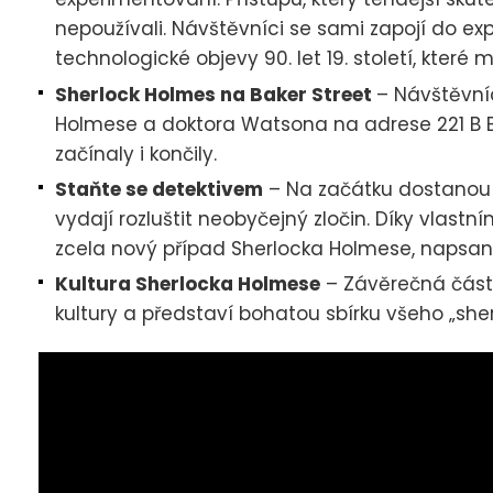
nepoužívali. Návštěvníci se sami zapojí do e
technologické objevy 90. let 19. století, které 
Sherlock Holmes na Baker Street
– Návštěvní
Holmese a doktora Watsona na adrese 221 B Ba
začínaly i končily.
Staňte se detektivem
– Na začátku dostanou n
vydají rozluštit neobyčejný zločin. Díky vla
zcela nový případ Sherlocka Holmese, napsaný
Kultura Sherlocka Holmese
– Závěrečná část 
kultury a představí bohatou sbírku všeho „she