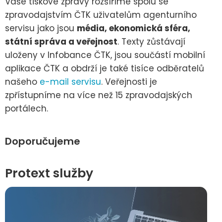
Vaše tiskové zprávy rozšíříme spolu se
zpravodajstvím ČTK uživatelům agenturního
servisu jako jsou
média, ekonomická sféra,
státní správa a veřejnost
. Texty zůstávají
uloženy v Infobance ČTK, jsou součástí mobilní
aplikace ČTK a obdrží je také tisíce odběratelů
našeho
e-mail servisu
. Veřejnosti je
zpřístupníme na více než 15 zpravodajských
portálech.
Doporučujeme
Protext služby