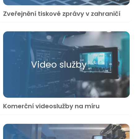
Zveřejnění tiskové zprávy v zahraničí
Video služby
Komerční videoslužby na míru