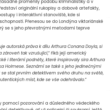
, zásadně proměnily podobu kriminalistiky a v
dstaví originální rukopisy a dobové artefakty,
tupy i interaktivní stanoviště, kde si
 schopnosti. Přenesou se do Londýna viktoriánské
erý se s jeho převratnými metodami teprve
je autorská práva k dílu Arthura Conana Doyla, si
 zároveň tak vzrušující
,“ říká její americký
ké i literární podněty, které inspirovaly sira Arthura
ka Holmese. Seznámí se také s jeho jedinečnými
ž se stal prvním detektivem svého druhu na světě,
utentických míst, kde se vše odehrávalo
.“
ady pomocí pozorování a důsledného vědeckého
ční detektivové, ať už policejní či soukromí, ještě