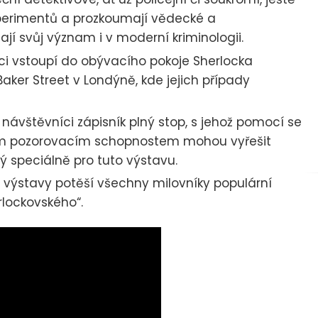
xperimentů a prozkoumají vědecké a
mají svůj význam i v moderní kriminologii.
ci vstoupí do obývacího pokoje Sherlocka
ker Street v Londýně, kde jejich případy
ávštěvníci zápisník plný stop, s jehož pomocí se
stním pozorovacím schopnostem mohou vyřešit
 speciálně pro tuto výstavu.
výstavy potěší všechny milovníky populární
rlockovského“.