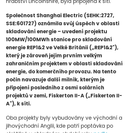
hrabství Lincolnshire, byla připojena k síti.
Společnost Shanghai Electric (SEHK:2727,
SSE:601727) oznámila svůj úspěch v oblasti
skladování energie – uvedení projektu
100MW/100MWh stanice pro skladování
energie REP1&2 ve Velké Británii („REP1&2"),
který je zároveň jejím prvním velkým
zahraničním projektem v oblasti skladování
energie, do komerčního provozu. Na tento
počin navazuje další milník, kterým je
připojení posledního z osmi solárních
projektů v zemi, Fiskerton II-A („Fiskerton II-
A"), k síti.
Oba projekty byly vybudovány ve východní a
jihovýchodní Anglii, kde patří poptávka po