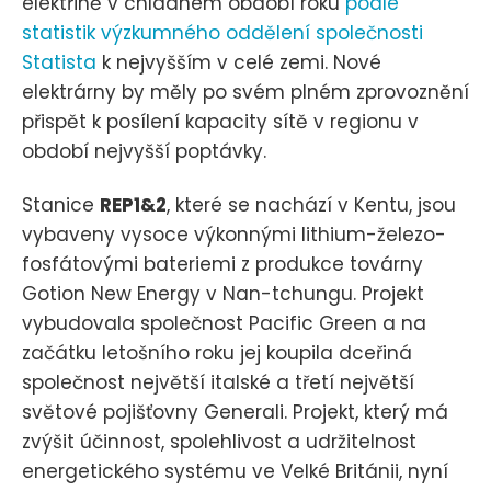
elektřině v chladném období roku
podle
statistik výzkumného oddělení společnosti
Statista
k nejvyšším v celé zemi. Nové
elektrárny by měly po svém plném zprovoznění
přispět k posílení kapacity sítě v regionu v
období nejvyšší poptávky.
Stanice
REP1&2
, které se nachází v Kentu, jsou
vybaveny vysoce výkonnými lithium-železo-
fosfátovými bateriemi z produkce továrny
Gotion New Energy v Nan-tchungu. Projekt
vybudovala společnost Pacific Green a na
začátku letošního roku jej koupila dceřiná
společnost největší italské a třetí největší
světové pojišťovny Generali. Projekt, který má
zvýšit účinnost, spolehlivost a udržitelnost
energetického systému ve Velké Británii, nyní