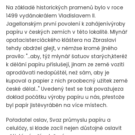
Na základě historických pramenů bylo v roce
1499 vydánokrálem Vladislavem II.
Jagellonským první povolení k zahájenívýroby
papíru v českých zemích v této lokalitě. Mlynář
opatacisterciáckého kláštera na Zbraslavi
tehdy obdržel glejt, v němžse kromě jiného
pravilo: "...aby, týž mlynář šatuov starých,kteréž
k dělání papíru příslušejí, jinam ze země voziti
aprodávati nedopúštěl, než sám, aby je
kupoval a papier z nich proobecný užitek země
české dělal..." Uvedený text se tak považujeza
doklad počátku výroby papíru u nás, přestože
byl papír jistěvyráběn na více místech.
Pořadatel oslav, Svaz průmyslu papíru a
celulózy, si klade zacíl nejen důstojně oslavit