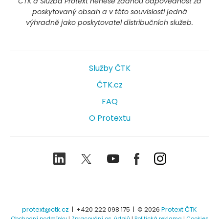
ČTK a Služba Protext nenese žádnou odpovědnost za
poskytovaný obsah a v této souvislosti jedná
výhradně jako poskytovatel distribučních služeb.
Služby ČTK
ČTK.cz
FAQ
O Protextu
LinkedIn
Twitter
Youtube
Facebook
Instagram
protext@ctk.cz
|
+420 222 098 175
| © 2026
Protext ČTK
Obchodní podmínky
|
Zpracování os. údajů
|
Politická reklama
|
Cookies