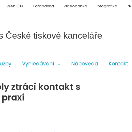
Web ČTK
Fotobanka
Videobanka
Infografika
PR
s České tiskové kanceláře
lužby
Vyhledávání
Nápověda
Kontakt
y ztrácí kontakt s
 praxi