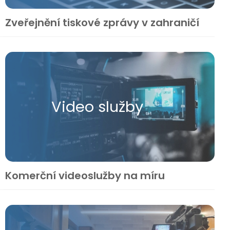
Zveřejnění tiskové zprávy v zahraničí
Video služby
Komerční videoslužby na míru