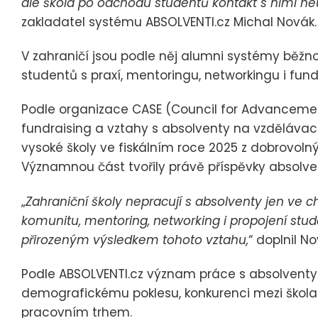
ale škola po odchodu studentů kontakt s nimi neu
zakladatel systému ABSOLVENTI.cz Michal Novák.
V zahraničí jsou podle něj alumni systémy běžno
studentů s praxí, mentoringu, networkingu i fund
Podle organizace CASE (Council for Advancement
fundraising a vztahy s absolventy na vzdělávací
vysoké školy ve fiskálním roce 2025 z dobrovolný
Významnou část tvořily právě příspěvky absolve
„
Zahraniční školy nepracují s absolventy jen ve c
komunitu, mentoring, networking i propojení stude
přirozeným výsledkem tohoto vztahu,
“ doplnil No
Podle ABSOLVENTI.cz význam práce s absolventy p
demografickému poklesu, konkurenci mezi škola
pracovním trhem.