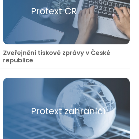
Protext ČR
Zveřejnění tiskové zprávy v České
republice
Protext zahraničí