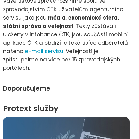
Vaše tiskové zprávy rozšíříme spolu se
zpravodajstvím ČTK uživatelům agenturního
servisu jako jsou
média, ekonomická sféra,
státní správa a veřejnost
. Texty zůstávají
uloženy v Infobance ČTK, jsou součástí mobilní
aplikace ČTK a obdrží je také tisíce odběratelů
našeho
e-mail servisu
. Veřejnosti je
zpřístupníme na více než 15 zpravodajských
portálech.
Doporučujeme
Protext služby