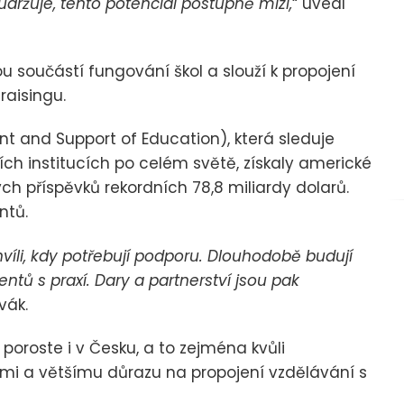
držuje, tento potenciál postupně mizí,
“ uvedl
u součástí fungování škol a slouží k propojení
raisingu.
 and Support of Education), která sleduje
ch institucích po celém světě, získaly americké
ch příspěvků rekordních 78,8 miliardy dolarů.
ntů.
hvíli, kdy potřebují podporu. Dlouhodobě budují
ntů s praxí. Dary a partnerství jsou pak
vák.
oroste i v Česku, a to zejména kvůli
mi a většímu důrazu na propojení vzdělávání s