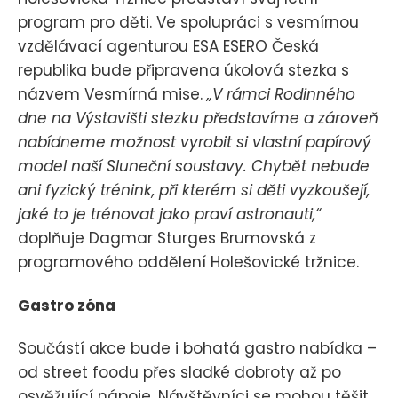
program pro děti. Ve spolupráci s vesmírnou
vzdělávací agenturou ESA ESERO Česká
republika bude připravena úkolová stezka s
názvem Vesmírná mise.
„V rámci Rodinného
dne na Výstavišti stezku představíme a zároveň
nabídneme možnost vyrobit si vlastní papírový
model naší Sluneční soustavy. Chybět nebude
ani fyzický trénink, při kterém si děti vyzkoušejí,
jaké to je trénovat jako praví astronauti,“
doplňuje Dagmar Sturges Brumovská z
programového oddělení Holešovické tržnice.
Gastro zóna
Součástí akce bude i bohatá gastro nabídka –
od street foodu přes sladké dobroty až po
osvěžující nápoje. Návštěvníci se mohou těšit