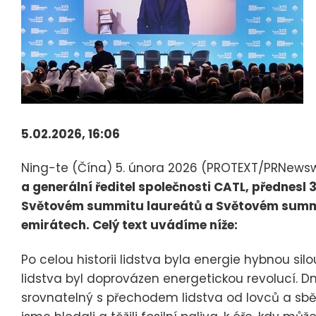
5.02.2026, 16:06
Ning-te (Čína) 5. února 2026 (PROTEXT/PRNewsw
a generální ředitel společnosti CATL, přednesl
Světovém summitu laureátů a Světovém summi
emirátech. Celý text uvádíme níže:
Po celou historii lidstva byla energie hybnou silo
lidstva byl doprovázen energetickou revolucí. D
srovnatelný s přechodem lidstva od lovců a sbě