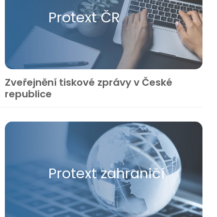
Protext ČR
Zveřejnění tiskové zprávy v České
republice
Protext zahraničí