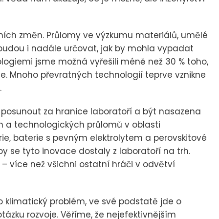
ních změn. Průlomy ve výzkumu materiálů, umělé
budou i nadále určovat, jak by mohla vypadat
logiemi jsme možná vyřešili méně než 30 % toho,
je. Mnoho převratných technologií teprve vznikne
.
 posunout za hranice laboratoří a být nasazena
h a technologických průlomů v oblasti
rie, baterie s pevným elektrolytem a perovskitové
y se tyto inovace dostaly z laboratoří na trh.
 více než všichni ostatní hráči v odvětví
ko klimatický problém, ve své podstatě jde o
ázku rozvoje. Věříme, že nejefektivnějším