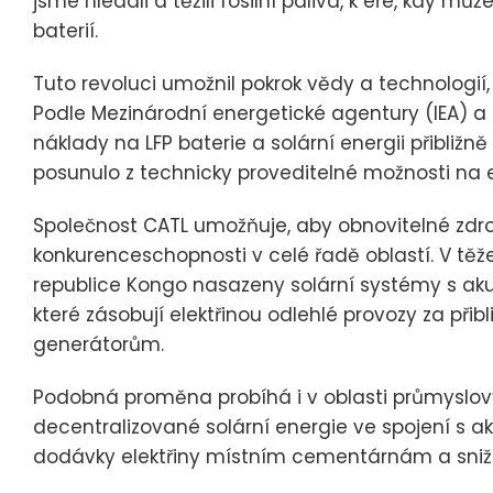
jsme hledali a těžili fosilní paliva, k éře, kdy mů
baterií.
Tuto revoluci umožnil pokrok vědy a technologií, 
Podle Mezinárodní energetické agentury (IEA) a s
náklady na LFP baterie a solární energii přibližně
posunulo z technicky proveditelné možnosti na
Společnost CATL umožňuje, aby obnovitelné zdr
konkurenceschopnosti v celé řadě oblastí. V těž
republice Kongo nasazeny solární systémy s aku
které zásobují elektřinou odlehlé provozy za přib
generátorům.
Podobná proměna probíhá i v oblasti průmyslových
decentralizované solární energie ve spojení s a
dodávky elektřiny místním cementárnám a snižuje