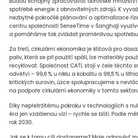
Budou schopny zpracovávat obrovské množství 
spotřebě energie z obnovitelných zdrojů. K vyv
nezbytné pokročilé plánování a optimalizace ří
centru společnosti SenseTime v Šanghaji využív
a pomáháme tak zvládat proměnlivou spotřebu 
Za třetí, cirkulární ekonomika je klíčová pro dosa
paliv, která se při použití spálí, lze materiály
recyklovat. Společnost CATL stojí v čele těchto
odvětví – 99,6 % u niklu a kobaltu a 96,5 % u lith
kritických surovin, úzce spolupracujeme s nevlá
na podpoře cirkulární ekonomiky v tomto sektoru
Díky nepřetržitému pokroku v technologiích s nu
éra jen vzdálenou vizí – rychle se blíží. Podl
rok 2030.
Jak se k tomu cíli dostaneme? Moje odpověď zní