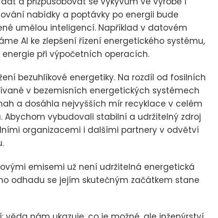
dat a přizpůsobovat se výkyvům ve výrobě i
ažování nabídky a poptávky po energii bude
zené umělou inteligencí. Například v datovém
áme AI ke zlepšení řízení energetického systému,
energie při výpočetních operacích.
žení bezuhlíkové energetiky. Na rozdíl od fosilních
 používané v bezemisních energetických systémech
 snah a dosáhla nejvyšších mír recyklace v celém
ia. Abychom vybudovali stabilní a udržitelný zdroj
dními organizacemi i dalšími partnery v odvětví
.
lovými emisemi už není udržitelná energetická
e mého odhadu se jejím skutečným začátkem stane
: věda nám ukazuje, co je možné, ale inženýrství