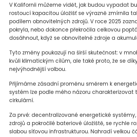
V Kalifornii můžeme vidět, jak budou vypadat b
rostoucí kapacitou úložišť se výrazně zmírnila 
podílem obnovitelných zdrojů. V roce 2025 zazna
pokryla, nebo dokonce překročila celkovou poptáv
dosáhnout, když se obnovitelné zdroje a akumula
Tyto změny poukazují na širší skutečnost: v mno
kvůli klimatickým cílům, ale také proto, že se 
nejvýhodnější volbou.
Přijímáme zásadní proměnu směrem k energetic
systém lze podle mého názoru charakterizovat tře
cirkulární.
Za prvé: decentralizované energetické systémy, 
zdrojů a pokročilé bateriové úložiště, se rychle 
slabou síťovou infrastrukturou. Nahradí velkou čá