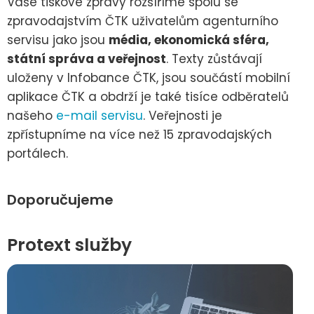
Vaše tiskové zprávy rozšíříme spolu se
zpravodajstvím ČTK uživatelům agenturního
servisu jako jsou
média, ekonomická sféra,
státní správa a veřejnost
. Texty zůstávají
uloženy v Infobance ČTK, jsou součástí mobilní
aplikace ČTK a obdrží je také tisíce odběratelů
našeho
e-mail servisu
. Veřejnosti je
zpřístupníme na více než 15 zpravodajských
portálech.
Doporučujeme
Protext služby