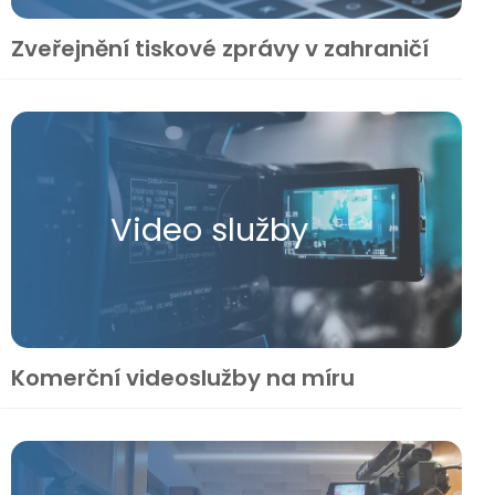
Zveřejnění tiskové zprávy v zahraničí
Video služby
Komerční videoslužby na míru