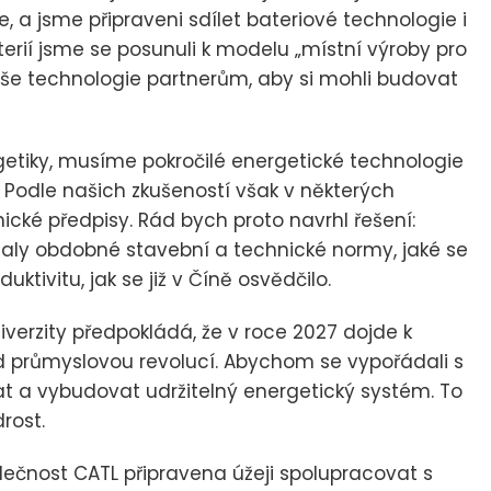
e, a jsme připraveni sdílet bateriové technologie i
rií jsme se posunuli k modelu „místní výroby pro
aše technologie partnerům, aby si mohli budovat
getiky, musíme pokročilé energetické technologie
y. Podle našich zkušeností však v některých
ické předpisy. Rád bych proto navrhl řešení:
řijaly obdobné stavební a technické normy, jaké se
uktivitu, jak se již v Číně osvědčilo.
erzity předpokládá, že v roce 2027 dojde k
ed průmyslovou revolucí. Abychom se vypořádali s
 a vybudovat udržitelný energetický systém. To
rost.
lečnost CATL připravena úžeji spolupracovat s