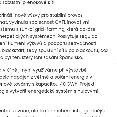
robustní přenosové síti.
řináší nové výzvy pro stabilní provoz
at, vyvinula společnost CATL inovativní
tému s funkcí grid-forming, která dokáže
 energetických systémech. Poskytuje regulaci
ízení tlumení výkyvů a podporu setrvačnosti
 blackstart, tedy spuštění sítě po blackoutu, což
o byl ten, který loni zasáhl Španělsko.
 v Číně ji nyní využíváme při výstavbě
 zcela napájen z větrné a solární energie v
riové továrny s kapacitou 40 GWh. Projekt
ogie vytvořit energetický systém s nulovými
tralizované, ale také mnohem inteligentnější.