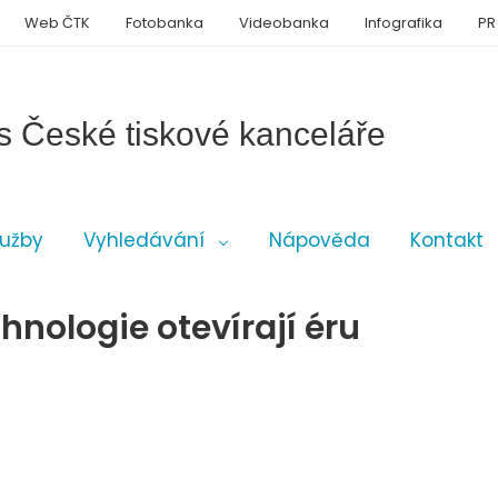
Web ČTK
Fotobanka
Videobanka
Infografika
PR
s České tiskové kanceláře
lužby
Vyhledávání
Nápověda
Kontakt
hnologie otevírají éru