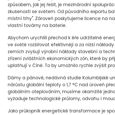
způsobem, jak jej řešit, je mezinárodní spoluprác
zkušenosti se světem. Od původního exportu bate
místní trhy". Zároveň poskytujeme licence na n
vlastní továrny na baterie.
Abychom urychlili přechod k éře udržitelné ener
ve světě rozšiřovat efektivněji a za nižší náklad
zemích zvyšují výrobní náklady stavební a techn
zřízení zvláštních ekonomických zón, které by p
uplatňují v Číně. To by umožnilo rychle zvýšit prod
Dámy a pánové, nedávná studie Kolumbijské univ
nárůstu globální teploty o 1,7 °C nad úroveň př
globálním oteplováním, musíme okamžitě jednat
vyžaduje technologické průlomy, odvahu i moud
Jako průkopník energetické transformace je spo