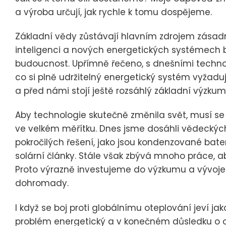
a výroba určují, jak rychle k tomu dospějeme.
Základní vědy zůstávají hlavním zdrojem zásad
inteligenci a nových energetických systémech 
budoucnost. Upřímně řečeno, s dnešními techno
co si plně udržitelný energetický systém vyžadu
a před námi stojí ještě rozsáhlý základní výzkum
Aby technologie skutečně změnila svět, musí se
ve velkém měřítku. Dnes jsme dosáhli vědeckýc
pokročilých řešení, jako jsou kondenzované bate
solární články. Stále však zbývá mnoho práce, ab
Proto výrazně investujeme do výzkumu a vývoje –
dohromady.
I když se boj proti globálnímu oteplování jeví ja
problém energetický a v konečném důsledku o ot