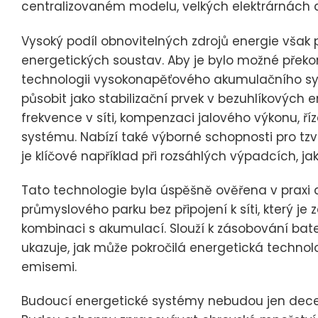
centralizovaném modelu, velkých elektrárnách a 
Vysoký podíl obnovitelných zdrojů energie však p
energetických soustav. Aby je bylo možné překon
technologii vysokonapěťového akumulačního sys
působit jako stabilizační prvek v bezuhlíkových
frekvence v síti, kompenzaci jalového výkonu, ř
systému. Nabízí také výborné schopnosti pro tzv.
je klíčové například při rozsáhlých výpadcích, jak
Tato technologie byla úspěšně ověřena v praxi a
průmyslového parku bez připojení k síti, který je
kombinaci s akumulací. Slouží k zásobování bate
ukazuje, jak může pokročilá energetická technol
emisemi.
Budoucí energetické systémy nebudou jen decen