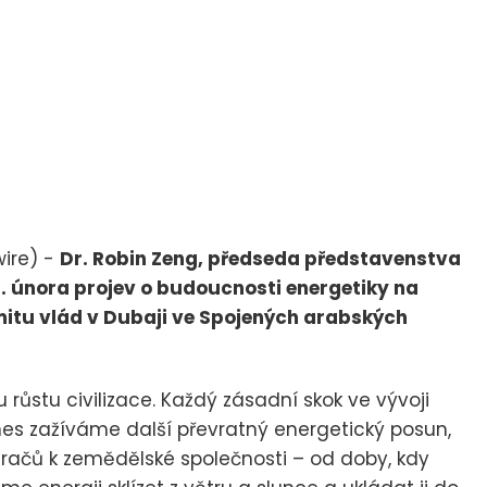
ire) -
Dr. Robin Zeng, předseda představenstva
 3. února projev o budoucnosti energetiky na
tu vlád v Dubaji ve Spojených arabských
u růstu civilizace. Každý zásadní skok ve vývoji
nes zažíváme další převratný energetický posun,
račů k zemědělské společnosti – od doby, kdy