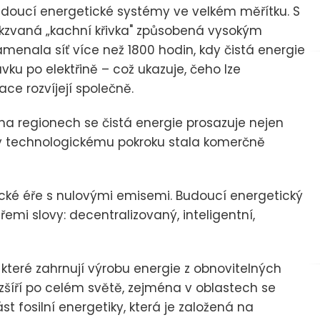
udoucí energetické systémy ve velkém měřítku. S
takzvaná „kachní křivka" způsobená vysokým
menala síť více než 1800 hodin, kdy čistá energie
ku po elektřině – což ukazuje, čeho lze
ce rozvíjejí společně.
ha regionech se čistá energie prosazuje nejen
díky technologickému pokroku stala komerčně
ké éře s nulovými emisemi. Budoucí energetický
mi slovy: decentralizovaný, inteligentní,
které zahrnují výrobu energie z obnovitelných
rozšíří po celém světě, zejména v oblastech se
st fosilní energetiky, která je založená na