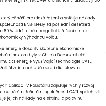
žeme energii sklízet z větru a slunce a ukládat ji do
který přináší praktická řešení a snižuje náklady.
polečnosti BNEF klesly za poslední desetiletí
 o 80 %. Udržitelné energetické řešení se tak
 ekonomicky výhodnou volbu.
oje energie dosáhly skutečné ekonomické
ebním sektoru byly v Chile a Demokratické
mulací energie využívající technologie CATL,
ližně čtvrtinu nákladů oproti dieselovým
 aplikací. V Pákistánu zajišťuje rychlý rozvoj
kumulačními řešeními společnosti CATL spolehlivé
 jejich náklady na elektřinu o polovinu.