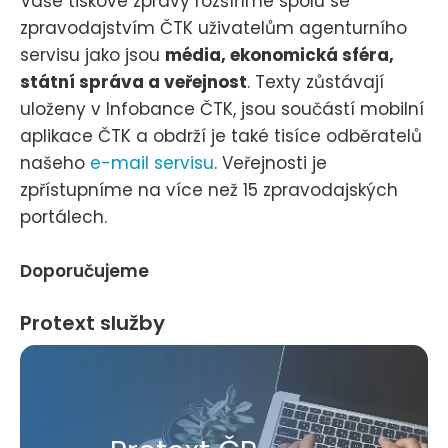
Vaše tiskové zprávy rozšíříme spolu se
zpravodajstvím ČTK uživatelům agenturního
servisu jako jsou
média, ekonomická sféra,
státní správa a veřejnost
. Texty zůstávají
uloženy v Infobance ČTK, jsou součástí mobilní
aplikace ČTK a obdrží je také tisíce odběratelů
našeho
e-mail servisu
. Veřejnosti je
zpřístupníme na více než 15 zpravodajských
portálech.
Doporučujeme
Protext služby