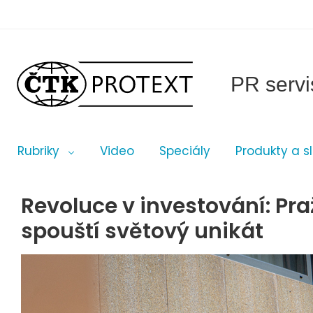
PR servi
Rubriky
Video
Speciály
Produkty a s
Revoluce v investování: Pr
spouští světový unikát