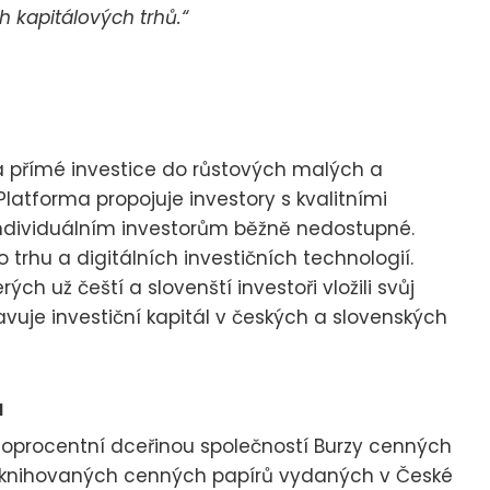
h kapitálových trhů.“
a přímé investice do růstových malých a
Platforma propojuje investory s kvalitními
 individuálním investorům běžně nedostupné.
o trhu a digitálních investičních technologií.
rých už čeští a slovenští investoři vložili svůj
avuje investiční kapitál v českých a slovenských
ů
toprocentní dceřinou společností Burzy cenných
zaknihovaných cenných papírů vydaných v České