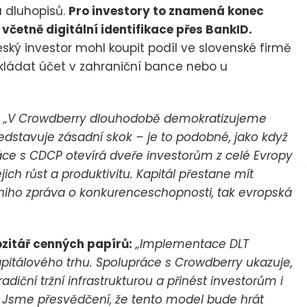
a dluhopisů.
Pro investory to znamená konec
včetně digitální identifikace přes BankID.
ský investor mohl koupit podíl ve slovenské firmě
akládat účet v zahraniční bance nebo u
„V Crowdberry dlouhodobě demokratizujeme
edstavuje zásadní skok – je to podobné, jako když
ce s CDCP otevírá dveře investorům z celé Evropy
jich růst a produktivitu. Kapitál přestane mít
ghiho zpráva o konkurenceschopnosti, tak evropská
ozitář cenných papírů:
„Implementace DLT
pitálového trhu. Spolupráce s Crowdberry ukazuje,
radiční tržní infrastrukturou a přinést investorům i
ě. Jsme přesvědčení, že tento model bude hrát