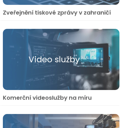
Zveřejnění tiskové zprávy v zahraničí
Video služby
Komerční videoslužby na míru