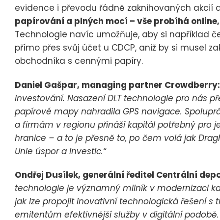
evidence i převodu řádně zaknihovaných akcií 
papírování a plných mocí – vše probíhá online, 
Technologie navíc umožňuje, aby si například če
přímo přes svůj účet u CDCP, aniž by si musel z
obchodníka s cennými papíry.
Daniel Gašpar, managing partner Crowdberry:
investování. Nasazení DLT technologie pro nás př
papírové mapy nahradila GPS navigace. Spoluprá
a firmám v regionu přináší kapitál potřebný pro je
hranice – a to je přesně to, po čem volá jak Dra
Unie úspor a investic.“
Ondřej Dusílek, generální ředitel Centrální dep
technologie je významný milník v modernizaci ka
jak lze propojit inovativní technologická řešení s t
emitentům efektivnější služby v digitální podob