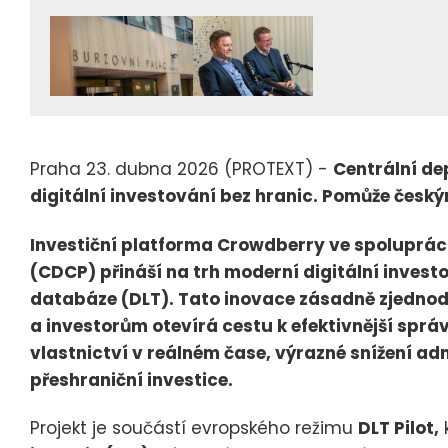
Praha 23. dubna 2026 (PROTEXT) -
Centrální de
digitální investování bez hranic. Pomůže čes
Investiční platforma Crowdberry ve spoluprác
(CDCP) přináší na trh moderní digitální invest
databáze (DLT). Tato inovace zásadně zjednod
a investorům otevírá cestu k efektivnější sprá
vlastnictví v reálném čase, výrazné snížení ad
přeshraniční investice.
Projekt je součástí evropského režimu
DLT Pilot,