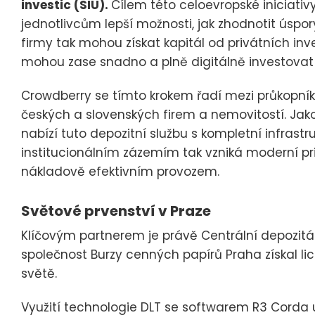
investic (SIU).
Cílem této celoevropské iniciativy
jednotlivcům lepší možnosti, jak zhodnotit úspor
firmy tak mohou získat kapitál od privátních inve
mohou zase snadno a plně digitálně investovat 
Crowdberry se tímto krokem řadí mezi průkopníky
českých a slovenských firem a nemovitostí. Jako
nabízí tuto depozitní službu s kompletní infrastr
institucionálním zázemím tak vzniká moderní pri
nákladově efektivním provozem.
Světové prvenství v Praze
Klíčovým partnerem je právě Centrální depozitá
společnost Burzy cenných papírů Praha získal lice
světě.
Využití technologie DLT se softwarem R3 Corda