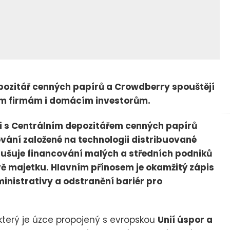
pozitář cenných papírů a Crowdberry spouštějí
kým firmám i domácím investorům.
i s Centrálním depozitářem cenných papírů
ování založené na technologii distribuované
ušuje financování malých a středních podniků
vě majetku. Hlavním přínosem je okamžitý zápis
ministrativy a odstranění bariér pro
který je úzce propojený s evropskou
Unií úspor a