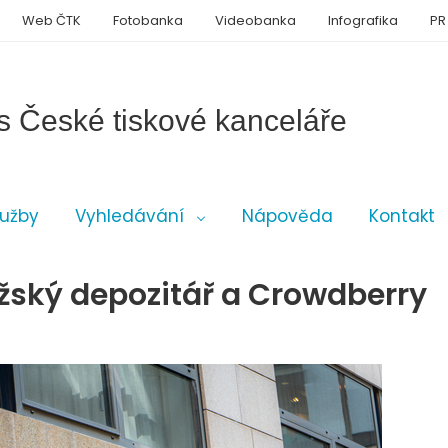
Web ČTK
Fotobanka
Videobanka
Infografika
PR
s České tiskové kanceláře
lužby
Vyhledávání
Nápověda
Kontakt
ažský depozitář a Crowdberry