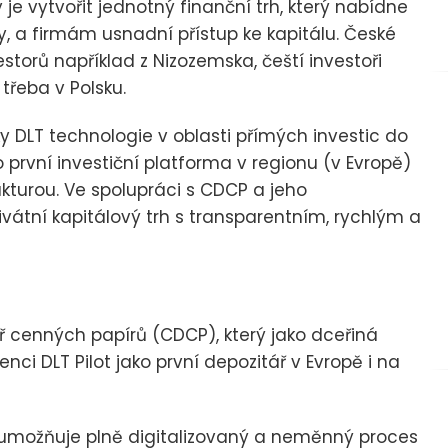
 je vytvořit jednotný finanční trh, který nabídne
y, a firmám usnadní přístup ke kapitálu. České
storů například z Nizozemska, čeští investoři
třeba v Polsku.
 DLT technologie v oblasti přímých investic do
 první investiční platforma v regionu (v Evropě)
ukturou. Ve spolupráci s CDCP a jeho
vátní kapitálový trh s transparentním, rychlým a
ř cenných papírů (CDCP), který jako dceřiná
nci DLT Pilot jako první depozitář v Evropě i na
 umožňuje plně digitalizovaný a neměnný proces