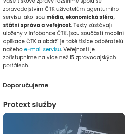
Vaše tiskové zprávy rozšíříme spolu se
zpravodajstvím ČTK uživatelům agenturního
servisu jako jsou
média, ekonomická sféra,
státní správa a veřejnost
. Texty zůstávají
uloženy v Infobance ČTK, jsou součástí mobilní
aplikace ČTK a obdrží je také tisíce odběratelů
našeho
e-mail servisu
. Veřejnosti je
zpřístupníme na více než 15 zpravodajských
portálech.
Doporučujeme
Protext služby