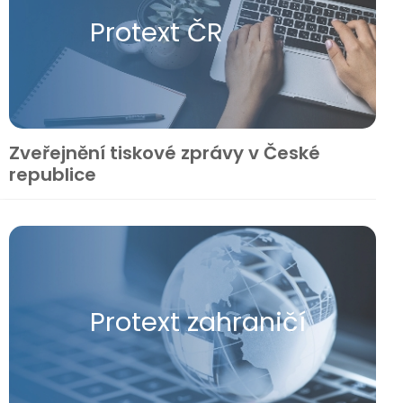
Protext ČR
Zveřejnění tiskové zprávy v České
republice
Protext zahraničí