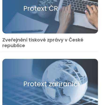
Protext ČR
Zveřejnění tiskové zprávy v České
republice
Protext zahraničí