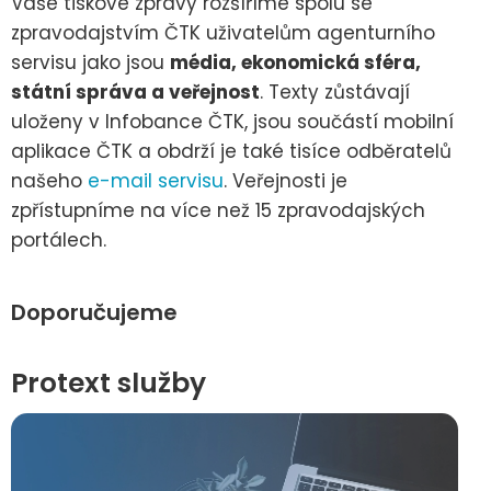
Vaše tiskové zprávy rozšíříme spolu se
zpravodajstvím ČTK uživatelům agenturního
servisu jako jsou
média, ekonomická sféra,
státní správa a veřejnost
. Texty zůstávají
uloženy v Infobance ČTK, jsou součástí mobilní
aplikace ČTK a obdrží je také tisíce odběratelů
našeho
e-mail servisu
. Veřejnosti je
zpřístupníme na více než 15 zpravodajských
portálech.
Doporučujeme
Protext služby