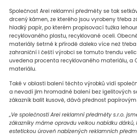
Společnost Arei reklamní předměty se tak setkává
drcený kámen, ze kterého jsou vyrobeny třeba 
hladký papír, po kterém propisovací tužka lehou
recyklovaného plastu, recyklované oceli. Obecně
materiály šetrné k přírodě daleko více než třeba
zahraniční i čeští výrobci se tomuto trendu velic
uvedena procenta recyklovaného materiálu, a QR
materiálu.
Také v oblasti balení těchto výrobků vidí společn
a nevadí jim hromadné balení bez igelitových sá
zákazník balit kusově, dává přednost papírový
„Ve společnosti Arei reklamní předměty s.r.o. jsm
zákazníky máme opravdu velkou nabídku dárků, kte
estetickou úroveň nabízených reklamních předm