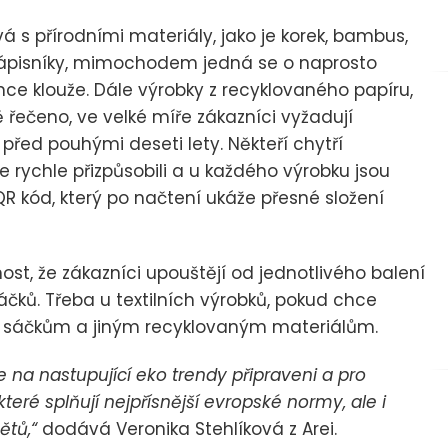
 s přírodními materiály, jako je korek, bambus,
zápisníky, mimochodem jedná se o naprosto
nce klouže. Dále výrobky z recyklovaného papíru,
 řečeno, ve velké míře zákazníci vyžadují
 před pouhými deseti lety. Někteří chytří
e rychle přizpůsobili a u každého výrobku jsou
 kód, který po načtení ukáže přesné složení
ost, že zákazníci upouštějí od jednotlivého balení
čků. Třeba u textilních výrobků, pokud chce
m sáčkům a jiným recyklovaným materiálům.
e na nastupující eko trendy připraveni a pro
ré splňují nejpřísnější evropské normy, ale i
ětů,“
dodává Veronika Stehlíková z Arei.