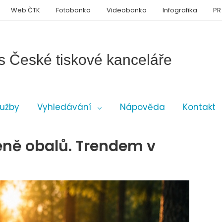
Web ČTK
Fotobanka
Videobanka
Infografika
PR
s České tiskové kanceláře
lužby
Vyhledávání
Nápověda
Kontakt
éně obalů. Trendem v