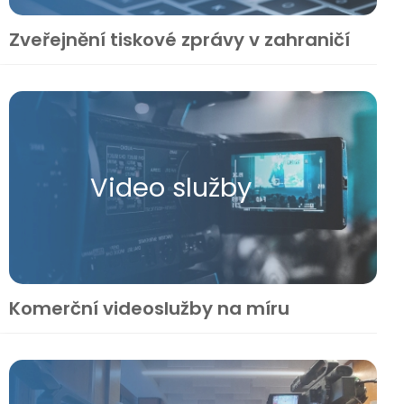
Zveřejnění tiskové zprávy v zahraničí
Video služby
Komerční videoslužby na míru