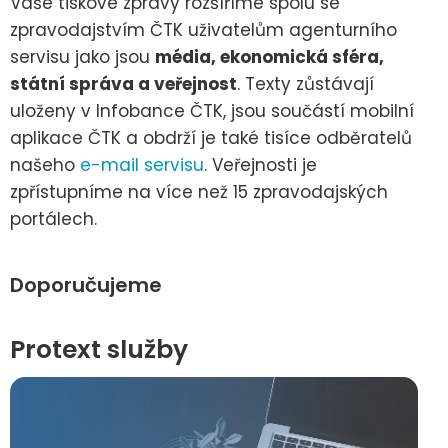
Vaše tiskové zprávy rozšíříme spolu se
zpravodajstvím ČTK uživatelům agenturního
servisu jako jsou
média, ekonomická sféra,
státní správa a veřejnost
. Texty zůstávají
uloženy v Infobance ČTK, jsou součástí mobilní
aplikace ČTK a obdrží je také tisíce odběratelů
našeho
e-mail servisu
. Veřejnosti je
zpřístupníme na více než 15 zpravodajských
portálech.
Doporučujeme
Protext služby