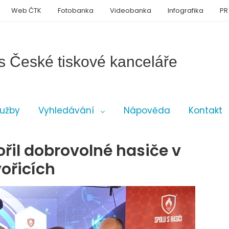
Web ČTK
Fotobanka
Videobanka
Infografika
PR
s České tiskové kanceláře
lužby
Vyhledávání
Nápověda
Kontakt
ořil dobrovolné hasiče v
ořicích