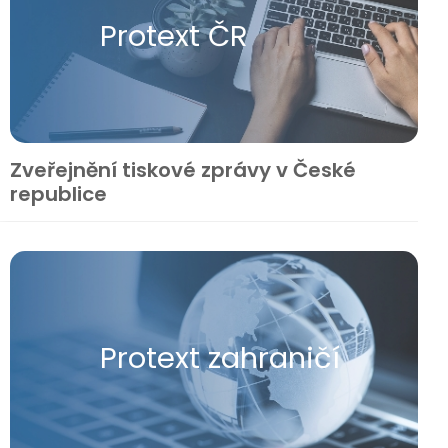
Protext ČR
Zveřejnění tiskové zprávy v České
republice
Protext zahraničí