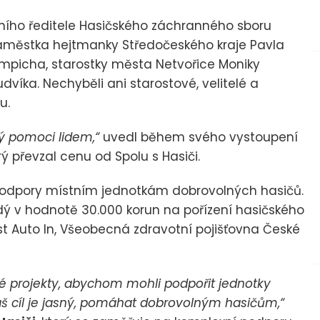
ího ředitele Hasičského záchranného sboru
 náměstka hejtmanky Středočeského kraje Pavla
umpicha, starostky města Netvořice Moniky
dvíka. Nechyběli ani starostové, velitelé a
u.
ený pomoci lidem,“
uvedl během svého vystoupení
erý převzal cenu od Spolu s Hasiči.
podpory místním jednotkám dobrovolných hasičů.
aždý v hodnotě 30.000 korun na pořízení hasičského
st Auto In, Všeobecná zdravotní pojišťovna České
 projekty, abychom mohli podpořit jednotky
š cíl je jasný, pomáhat dobrovolným hasičům,“