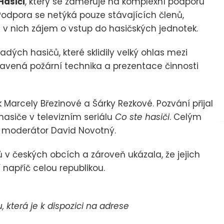
Hasiči
, který se zaměřuje na komplexní podporu
Podpora se netýká pouze stávajících členů,
 v nich zájem o vstup do hasičských jednotek.
dých hasičů, které sklidily velký ohlas mezi
tavená požární technika a prezentace činnosti
Marcely Březinové a Šárky Rezkové. Pozvání přijal
hasiče v televizním seriálu
Co ste hasiči
. Celým
 moderátor David Novotný.
ů v českých obcích a zároveň ukázala, že jejich
 napříč celou republikou.
která je k dispozici na adrese