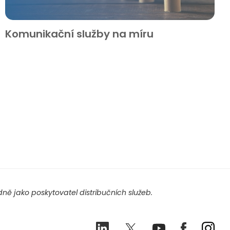
Komunikační služby na míru
ě jako poskytovatel distribučních služeb.
LinkedIn
Twitter
Youtube
Facebook
Ins