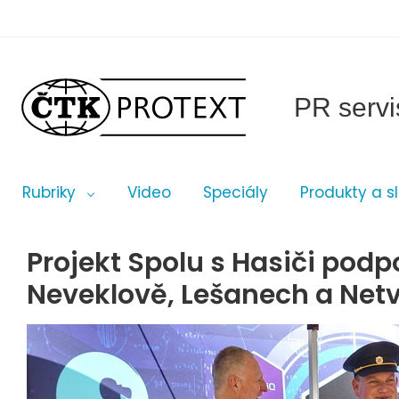
PR servi
Rubriky
Video
Speciály
Produkty a s
Projekt Spolu s Hasiči podp
Neveklově, Lešanech a Netv