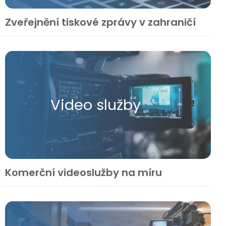
Zveřejnění tiskové zprávy v zahraničí
Video služby
Komerční videoslužby na míru