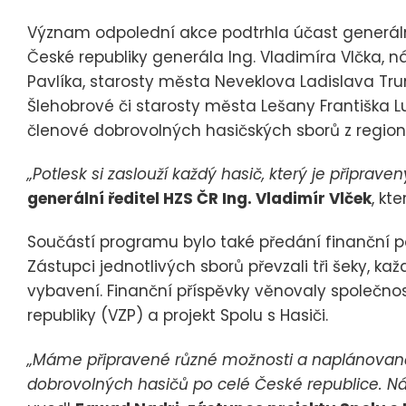
Význam odpolední akce podtrhla účast generáln
České republiky generála Ing. Vladimíra Vlčka,
Pavlíka, starosty města Neveklova Ladislava Tr
Šlehobrové či starosty města Lešany Františka Lu
členové dobrovolných hasičských sborů z region
„Potlesk si zaslouží každý hasič, který je připrav
generální ředitel HZS ČR Ing. Vladimír Vlček
, kt
Součástí programu bylo také předání finanční 
Zástupci jednotlivých sborů převzali tři šeky, k
vybavení. Finanční příspěvky věnovaly společno
republiky (VZP) a projekt Spolu s Hasiči.
„Máme připravené různé možnosti a naplánované
dobrovolných hasičů po celé České republice. Ná