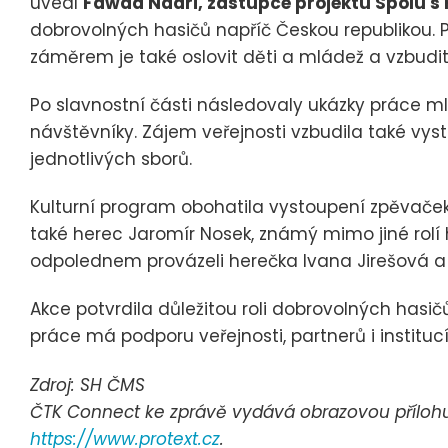
uvedl
Fawad Nadri, zástupce projektu Spolu s 
dobrovolných hasičů napříč Českou republikou. 
záměrem je také oslovit děti a mládež a vzbudit
Po slavnostní části následovaly ukázky práce mla
návštěvníky. Zájem veřejnosti vzbudila také vys
jednotlivých sborů.
Kulturní program obohatila vystoupení zpěvaček 
také herec Jaromír Nosek, známý mimo jiné rolí 
odpolednem provázeli herečka Ivana Jirešová a
Akce potvrdila důležitou roli dobrovolných hasič
práce má podporu veřejnosti, partnerů i institucí
Zdroj: SH ČMS
ČTK Connect ke zprávě vydává obrazovou přílohu, 
https://www.protext.cz
.