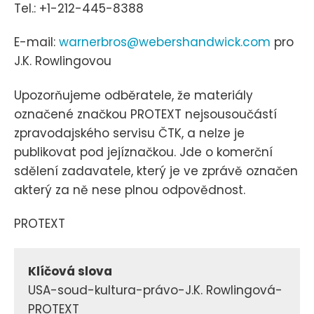
Tel.: +1-212-445-8388
E-mail:
warnerbros@webershandwick.com
pro
J.K. Rowlingovou
Upozorňujeme odběratele, že materiály
označené značkou PROTEXT nejsousoučástí
zpravodajského servisu ČTK, a nelze je
publikovat pod jejíznačkou. Jde o komerční
sdělení zadavatele, který je ve zprávě označen
akterý za ně nese plnou odpovědnost.
PROTEXT
Klíčová slova
USA-soud-kultura-právo-J.K. Rowlingová-
PROTEXT