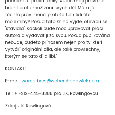
podniknout právní kroky. Autoři mají právo se
bránit protizneužívání svých děl. Mám já
těchto práv méně, protože tolik lidí čte
mojeknihy? Pokud tato kniha vyjde, otevřou se
'stavidla'. Kdokoli bude mociupravovat práci
autora a vydávat ji za svou. Pokud publikována
nebude, budeto přínosem nejen pro ty, kteří
vytváří originální díla, ale také provšechny,
kterým se tato díla líbí."
KONTAKT:
E-mail:
warnerbros@webershandwick.com
Tel.: +1-212-445-8388 pro J.K. Rowlingovou
Zdroj: J.K. Rowlingová