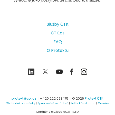
výhradně jako poskytovatel distribučních služeb.
Služby ČTK
ČTK.cz
FAQ
O Protextu
LinkedIn
Twitter
Youtube
Facebook
Instagram
protext@ctk.cz
|
+420 222 098 175
| © 2026
Protext ČTK
Obchodní podmínky
|
Zpracování os. údajů
|
Politická reklama
|
Cookies
Chráněno službou reCAPTCHA