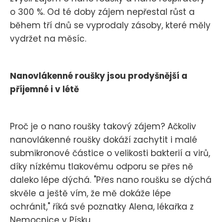
o 300 %. Od té doby zájem nepřestal růst a
během tří dnů se vyprodaly zásoby, které měly
vydržet na měsíc.
Nanovlákenné roušky jsou prodyšnější a
příjemné i v létě
Proč je o nano roušky takový zájem? Ačkoliv
nanovlákenné roušky dokáží zachytit i malé
submikronové částice o velikosti bakterií a virů,
díky nízkému tlakovému odporu se přes ně
daleko lépe dýchá. "Přes nano roušku se dýchá
skvěle a ještě vím, že mě dokáže lépe
ochránit," říká své poznatky Alena, lékařka z
Nemocnice v Písku.