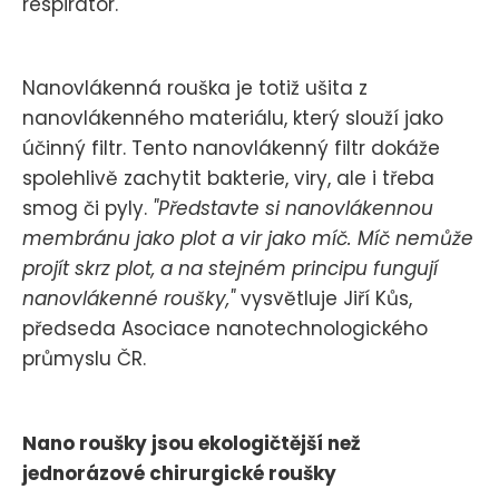
respirátor.
Nanovlákenná rouška je totiž ušita z
nanovlákenného materiálu, který slouží jako
účinný filtr. Tento nanovlákenný filtr dokáže
spolehlivě zachytit bakterie, viry, ale i třeba
smog či pyly.
"Představte si nanovlákennou
membránu jako plot a vir jako míč. Míč nemůže
projít skrz plot, a na stejném principu fungují
nanovlákenné roušky,"
vysvětluje Jiří Kůs,
předseda Asociace nanotechnologického
průmyslu ČR.
Nano roušky jsou ekologičtější než
jednorázové chirurgické roušky