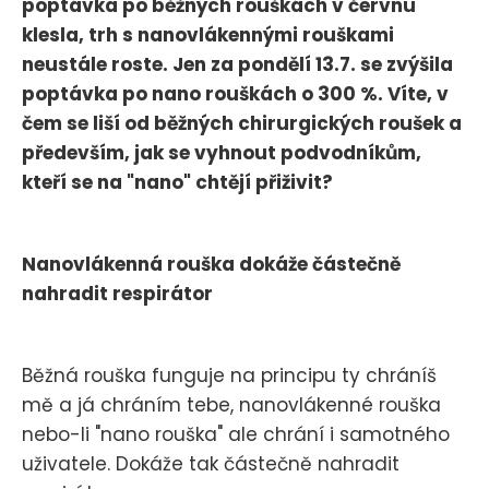
poptávka po běžných rouškách v červnu
klesla, trh s nanovlákennými rouškami
neustále roste. Jen za pondělí 13.7. se zvýšila
poptávka po nano rouškách o 300 %. Víte, v
čem se liší od běžných chirurgických roušek a
především, jak se vyhnout podvodníkům,
kteří se na "nano" chtějí přiživit?
Nanovlákenná rouška dokáže částečně
nahradit respirátor
Běžná rouška funguje na principu ty chráníš
mě a já chráním tebe, nanovlákenné rouška
nebo-li "nano rouška" ale chrání i samotného
uživatele. Dokáže tak částečně nahradit