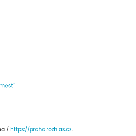
áměstí
ha /
https://praha.rozhlas.cz
.