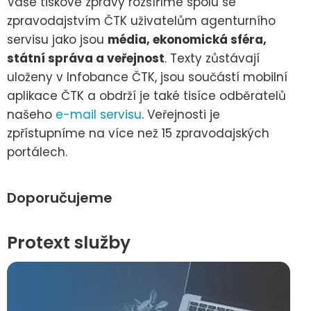
Vaše tiskové zprávy rozšíříme spolu se
zpravodajstvím ČTK uživatelům agenturního
servisu jako jsou
média, ekonomická sféra,
státní správa a veřejnost
. Texty zůstávají
uloženy v Infobance ČTK, jsou součástí mobilní
aplikace ČTK a obdrží je také tisíce odběratelů
našeho
e-mail servisu
. Veřejnosti je
zpřístupníme na více než 15 zpravodajských
portálech.
Doporučujeme
Protext služby