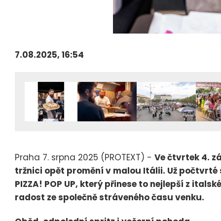
7.08.2025, 16:54
Praha 7. srpna 2025 (PROTEXT) -
Ve čtvrtek 4. z
tržnici opět promění v malou Itálii. Už počtvrté
PIZZA! POP UP, který přinese to nejlepší z italské
radost ze společně stráveného času venku.