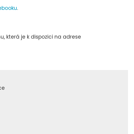
cebooku
.
 která je k dispozici na adrese
ce