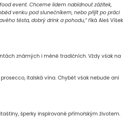
n food event. Chceme lidem nabídnout zážitek,
u oběd venku pod slunečníkem, nebo přijít po práci
pavého těsta, dobrý drink a pohodu,“
říká Aleš Víšek
iantách známých i méně tradičních. Vždy však na
i, prosecco, italská vína. Chybět však nebude ani
itaštiny, šperky inspirované přímořským životem.