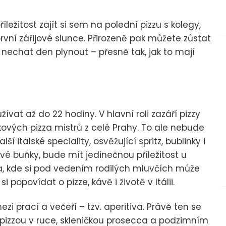
íležitost zajít si sem na polední pizzu s kolegy,
rvní zářijové slunce. Přirozeně pak můžete zůstat
a nechat den plynout – přesně tak, jak to mají
vat až do 22 hodiny. V hlavní roli zazáří pizzy
ových pizza mistrů z celé Prahy. To ale nebude
 italské speciality, osvěžující spritz, bublinky i
ové buňky, bude mít jedinečnou příležitost u
a, kde si pod vedením rodilých mluvčích může
 popovídat o pizze, kávě i životě v Itálii.
zi prací a večeří – tzv. aperitiva. Právě ten se
s pizzou v ruce, skleničkou prosecca a podzimním