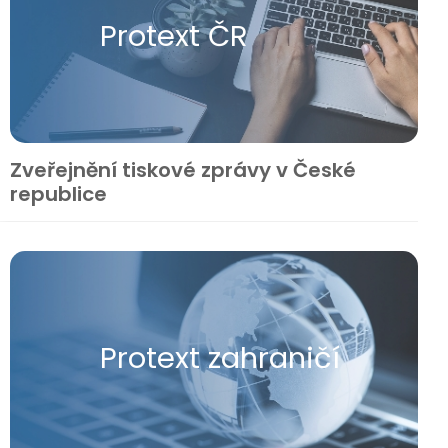
Protext ČR
Zveřejnění tiskové zprávy v České
republice
Protext zahraničí