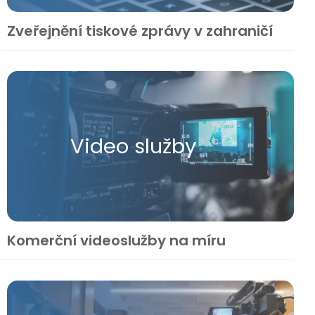
Zveřejnění tiskové zprávy v zahraničí
Video služby
Komerční videoslužby na míru