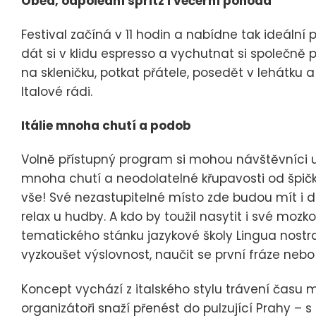
Oběd, odpolední spritz i večerní pohoda
Festival začíná v 11 hodin a nabídne tak ideální př
dát si v klidu espresso a vychutnat si společně p
na skleničku, potkat přátele, posedět v lehátku 
Italové rádi.
Itálie mnoha chutí a podob
Volně přístupný program si mohou návštěvníci uží
mnoha chutí a neodolatelné křupavosti od špičk
vše! Své nezastupitelné místo zde budou mít i další
relax u hudby. A kdo by toužil nasytit i své mozk
tematického stánku jazykové školy Lingua nostr
vyzkoušet výslovnost, naučit se první fráze nebo si
Koncept vychází z italského stylu trávení času me
organizátoři snaží přenést do pulzující Prahy – 