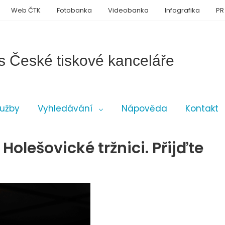
Web ČTK
Fotobanka
Videobanka
Infografika
PR
s České tiskové kanceláře
lužby
Vyhledávání
Nápověda
Kontakt
v Holešovické tržnici. Přijďte