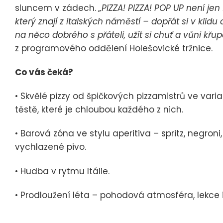
sluncem v zádech.
„PIZZA! PIZZA! POP UP není je
který znají z italských náměstí – dopřát si v klid
na něco dobrého s přáteli, užít si chuť a vůni křu
z programového oddělení Holešovické tržnice.
Co vás čeká?
• Skvělé pizzy od špičkových pizzamistrů ve var
těstě, které je chloubou každého z nich.
• Barová zóna ve stylu aperitiva – spritz, negron
vychlazené pivo.
• Hudba v rytmu Itálie.
• Prodloužení léta – pohodová atmosféra, lekce 