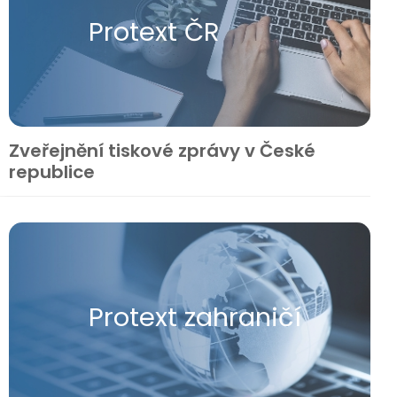
Protext ČR
Zveřejnění tiskové zprávy v České
republice
Protext zahraničí