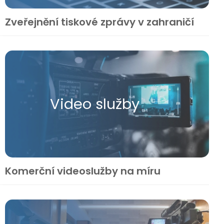
Zveřejnění tiskové zprávy v zahraničí
Video služby
Komerční videoslužby na míru