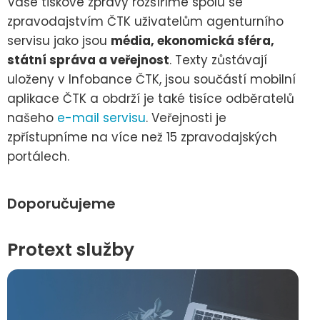
Vaše tiskové zprávy rozšíříme spolu se
zpravodajstvím ČTK uživatelům agenturního
servisu jako jsou
média, ekonomická sféra,
státní správa a veřejnost
. Texty zůstávají
uloženy v Infobance ČTK, jsou součástí mobilní
aplikace ČTK a obdrží je také tisíce odběratelů
našeho
e-mail servisu
. Veřejnosti je
zpřístupníme na více než 15 zpravodajských
portálech.
Doporučujeme
Protext služby