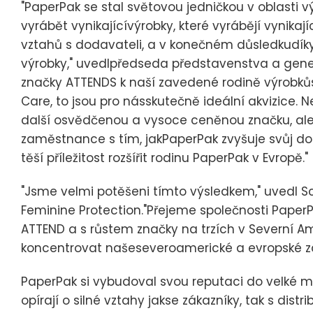
"PaperPak se stal světovou jedničkou v oblasti v
vyrábět vynikajícívýrobky, které vyrábějí vynika
vztahů s dodavateli, a v konečném důsledkudíky 
výrobky," uvedlpředseda představenstva a generál
značky ATTENDS k naší zavedené rodině výrobk
Care, to jsou pro násskutečně ideální akvizice
další osvědčenou a vysoce ceněnou značku, ale ta
zaměstnance s tím, jakPaperPak zvyšuje svůj d
těší příležitost rozšířit rodinu PaperPak v Evropě."
"Jsme velmi potěšeni tímto výsledkem," uvedl Sc
Feminine Protection."Přejeme společnosti PaperP
ATTEND a s růstem značky na trzích v Severní 
koncentrovat našeseveroamerické a evropské zdro
PaperPak si vybudoval svou reputaci do velké mír
opírají o silné vztahy jakse zákazníky, tak s dis