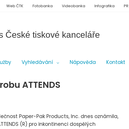
Web ČTK
Fotobanka
Videobanka
Infografika
PR
s České tiskové kanceláře
lužby
Vyhledávání
Nápověda
Kontakt
ýrobu ATTENDS
lečnost Paper-Pak Products, Inc. dnes oznámila,
ATTENDS (R) pro inkontinenci dospělých