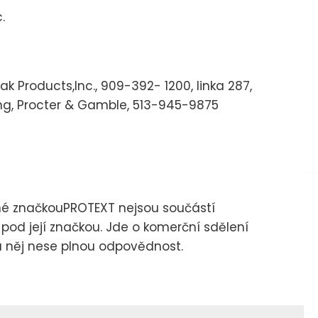
.
ak Products,Inc., 909-392- 1200, linka 287,
ng, Procter & Gamble, 513-945-9875
né značkouPROTEXT nejsou součástí
 pod její značkou. Jde o komerční sdělení
za něj nese plnou odpovědnost.