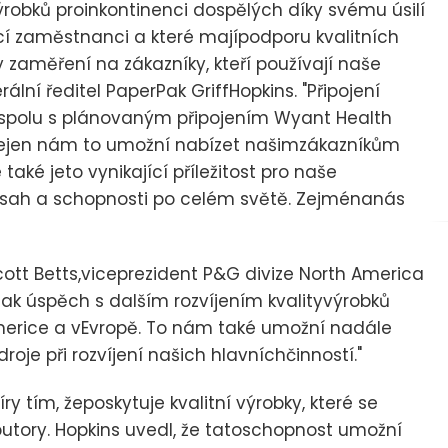
ýrobků proinkontinenci dospělých díky svému úsilí
jící zaměstnanci a které majípodporu kvalitních
zaměření na zákazníky, kteří používají naše
ní ředitel PaperPak GriffHopkins. "Připojení
ůspolu s plánovaným připojením Wyant Health
. Nejen nám to umožní nabízet našimzákazníkům
ké jeto vynikající příležitost pro naše
osah a schopnosti po celém světě. Zejménanás
ott Betts,viceprezident P&G divize North America
ak úspěch s dalším rozvíjením kvalityvýrobků
Americe a vEvropě. To nám také umožní nadále
je při rozvíjení našich hlavníchčinností."
y tím, žeposkytuje kvalitní výrobky, které se
tributory. Hopkins uvedl, že tatoschopnost umožní