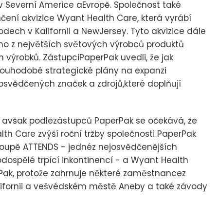
 Severní Americe aEvropě. Společnost také
ení akvizice Wyant Health Care, která vyrábí
odech v Kalifornii a NewJersey. Tyto akvizice dále
oho z největších světových výrobců produktů
 výrobků. ZástupciPaperPak uvedli, že jak
dlouhodobé strategické plány na expanzi
osvědčených značek a zdrojů,které doplňují
 avšak podlezástupců PaperPak se očekává, že
th Care zvýší roční tržby společnosti PaperPak
 koupě ATTENDS - jednéz nejosvědčenějších
ospělé trpící inkontinencí - a Wyant Health
ak, protože zahrnuje některé zaměstnancez
lifornii a vešvédském městě Aneby a také závody