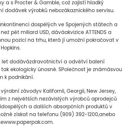
y a s Procter & Gamble, což zajistí hladký
ní dodávek výrobků nebozákaznického servisu.
roinkontinenci dospělých ve Spojených státech a
e než pět miliard USD, dáváakvizice ATTENDS a
u pozici na trhu, která jí umožní pokračovat v
 Hopkins.
 let dodávázdravotnictví a odvětví balení
ní, tak ekologicky únosné. SPolečnost je známásvou
m k podnikání.
ýrobní závodyv Kalifornii, Georgii, New Jersey,
ím z největších nezávislých výrobců aprodejců
idospělých a dalších absorpčních produktů v
možné získat na telefonu (909) 392-1200,anebo
esewww.paperpak.com.