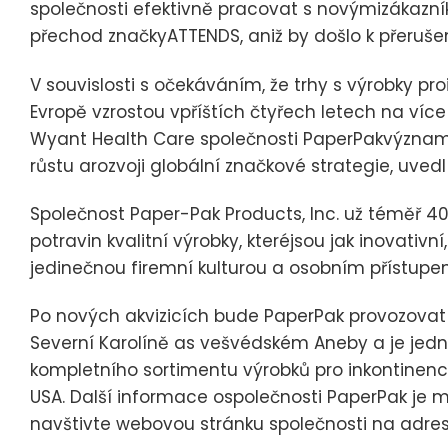
společnosti efektivně pracovat s novýmizákazník
přechod značkyATTENDS, aniž by došlo k přeruše
V souvislosti s očekáváním, že trhy s výrobky p
Evropě vzrostou vpříštích čtyřech letech na víc
Wyant Health Care společnosti PaperPakvýznamno
růstu arozvoji globální značkové strategie, uvedl
Společnost Paper-Pak Products, Inc. už téměř 40
potravin kvalitní výrobky, kteréjsou jak inovativ
jedinečnou firemní kulturou a osobním přístupe
Po nových akvizicích bude PaperPak provozovat v
Severní Karolíně as vešvédském Aneby a je jedn
kompletního sortimentu výrobků pro inkontinenc
USA. Další informace ospolečnosti PaperPak je 
navštivte webovou stránku společnosti na adr