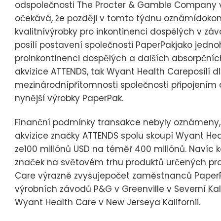
odspolečnosti The Procter & Gamble Company v
očekává, že později v tomto týdnu oznámídokonč
kvalitnívýrobky pro inkontinenci dospělých v záv
posílí postavení společnosti PaperPakjako jedn
proinkontinenci dospělých a dalších absorpčních
akvizice ATTENDS, tak Wyant Health Careposílí 
mezinárodnípřítomnosti společnosti připojením 
nynější výrobky PaperPak.
Finanční podmínky transakce nebyly oznámeny,
akvizice značky ATTENDS spolu skoupí Wyant Heal
ze100 miliónů USD na téměř 400 miliónů. Navíc
značek na světovém trhu produktů určených prod
Care výrazně zvyšujepočet zaměstnanců PaperP
výrobních závodů P&G v Greenville v Severní Ka
Wyant Health Care v New Jerseya Kalifornii.