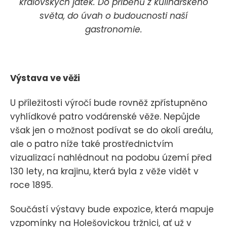
královských jatek. Do příběhů z kulinářského
světa, do úvah o budoucnosti naší
gastronomie.
Výstava ve věži
U příležitosti výročí bude rovněž zpřístupněno
vyhlídkové patro vodárenské věže. Nepůjde
však jen o možnost podívat se do okolí areálu,
ale o patro níže také prostřednictvím
vizualizací nahlédnout na podobu území před
130 lety, na krajinu, která byla z věže vidět v
roce 1895.
Součástí výstavy bude expozice, která mapuje
vzpomínky na Holešovickou tržnici, ať už v