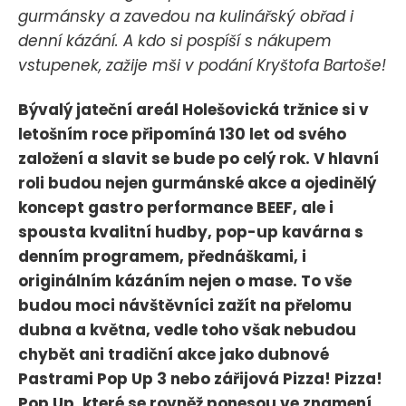
gurmánsky a zavedou na kulinářský obřad i
denní kázání. A kdo si pospíší s nákupem
vstupenek, zažije mši v podání Kryštofa Bartoše!
Bývalý jateční areál Holešovická tržnice si v
letošním roce připomíná 130 let od svého
založení a slavit se bude po celý rok. V hlavní
roli budou nejen gurmánské akce a ojedinělý
koncept gastro performance BEEF, ale i
spousta kvalitní hudby, pop-up kavárna s
denním programem, přednáškami, i
originálním kázáním nejen o mase. To vše
budou moci návštěvníci zažít na přelomu
dubna a května, vedle toho však nebudou
chybět ani tradiční akce jako dubnové
Pastrami Pop Up 3 nebo zářijová Pizza! Pizza!
Pop Up, které se rovněž ponesou ve znamení