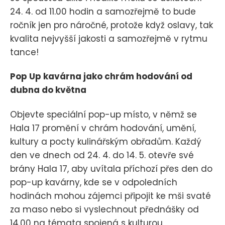
24. 4. od 11.00 hodin a samozřejmě to bude
ročník jen pro náročné, protože když oslavy, tak
kvalita nejvyšší jakosti a samozřejmě v rytmu
tance!
Pop Up kavárna jako chrám hodování od
dubna do května
Objevte speciální pop-up místo, v němž se
Hala 17 promění v chrám hodování, umění,
kultury a pocty kulinářským obřadům. Každý
den ve dnech od 24. 4. do 14. 5. otevře své
brány Hala 17, aby uvítala příchozí přes den do
pop-up kavárny, kde se v odpoledních
hodinách mohou zájemci připojit ke mši svaté
za maso nebo si vyslechnout přednášky od
14.00 na témata spojená s kulturou