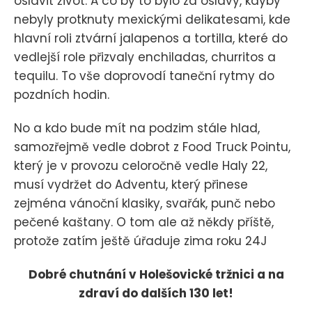
oslavit život. A co by to bylo za oslavy, kdyby
nebyly protknuty mexickými delikatesami, kde
hlavní roli ztvární jalapenos a tortilla, které do
vedlejší role přizvaly enchiladas, churritos a
tequilu. To vše doprovodí taneční rytmy do
pozdních hodin.
No a kdo bude mít na podzim stále hlad,
samozřejmě vedle dobrot z Food Truck Pointu,
který je v provozu celoročně vedle Haly 22,
musí vydržet do Adventu, který přinese
zejména vánoční klasiky, svařák, punč nebo
pečené kaštany. O tom ale až někdy příště,
protože zatím ještě úřaduje zima roku 24J
Dobré chutnání v Holešovické tržnici a na
zdraví do dalších 130 let!