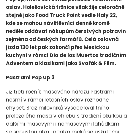
oslav. Holešovická tržnice však žije celoročně
stejně jako Food Truck Point vedle Haly 22,
kde se mohou návštěvníci denně kromě
neděle oddávat nákupům čerstvých potravin
zejména od českých farmářů. Celá oslavná
jízda 130 let pak zakončí přes Mexickou
kuchyni v rámci Dia de los Muertos tradičním
Adventem a klasikami jako Svařák & Film.
Pastrami Pop Up 3
Již třetí ročník masového nářezu Pastrami
nesmí v rámci letošních oslav rozhodně
chybět. Sraz milovníků vysoce kvalitního
proleželého masa v chlebu s tradiční okurkou a
dalšími masovými i nemasovými lahůdkami
se spoustou alko i nealko moků se uskuteční