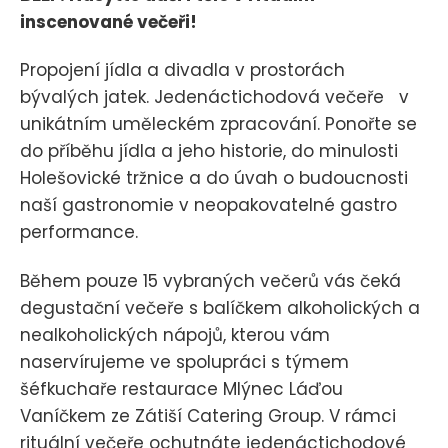
inscenované večeři!
Propojení jídla a divadla v prostorách
bývalých jatek. Jedenáctichodová večeře v
unikátním uměleckém zpracování. Ponořte se
do příběhu jídla a jeho historie, do minulosti
Holešovické tržnice a do úvah o budoucnosti
naší gastronomie v neopakovatelné gastro
performance.
Během pouze 15 vybraných večerů vás čeká
degustační večeře s balíčkem alkoholických a
nealkoholických nápojů, kterou vám
naservírujeme ve spolupráci s týmem
šéfkuchaře restaurace Mlýnec Láďou
Vaníčkem ze Zátiší Catering Group. V rámci
rituální večeře ochutnáte jedenáctichodové