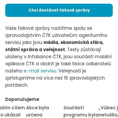
Chci dostávat tiskové zprávy
Vaše tiskové zprávy rozšíříme spolu se
zpravodajstvím ČTK uživatelům agenturního
servisu jako jsou
média, ekonomická sféra,
státní správa a veřejnost
. Texty zůstávají
uloženy v Infobance ČTK, jsou součástí mobilní
aplikace ČTK a obdrží je také tisíce odběratelů
našeho
e-mail servisu
. Veřejnosti je
zpřístupníme na více než 15 zpravodajských
portálech.
Doporučujeme
aším cílem
Akce byla
Součástí
„Vůbec 
lo ukázat
určena
programu byla
netušila,