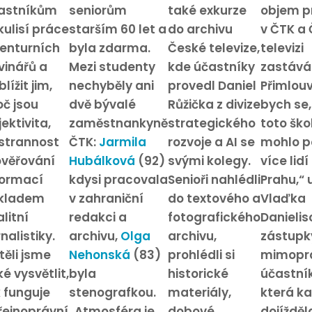
astníkům
seniorům
také exkurze
objem p
kulisí práce
starším 60 let a
do archivu
v ČTK a
enturních
byla zdarma.
České televize,
televizi
vinářů a
Mezi studenty
kde účastníky
zastává
blížit jim,
nechyběly ani
provedl Daniel
Přimlou
oč jsou
dvě bývalé
Růžička z divize
bych se,
ektivita,
zaměstnankyně
strategického
toto ško
strannost
ČTK:
Jarmila
rozvoje a AI se
mohlo p
ověřování
Hubálková
(92)
svými kolegy.
více lidí
formací
kdysi pracovala
Senioři nahlédli
Prahu,“ 
kladem
v zahraniční
do textového a
Vlaďka
litní
redakci a
fotografického
Danielis
nalistiky.
archivu,
Olga
archivu,
zástupk
těli jsme
Nehonská
(83)
prohlédli si
mimopr
é vysvětlit,
byla
historické
účastník
k funguje
stenografkou.
materiály,
která k
řejnoprávní
„Atmosféra je
dobové
dojížděl