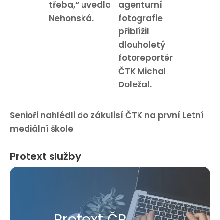
třeba,“ uvedla
agenturní
Nehonská.
fotografie
přiblížil
dlouholetý
fotoreportér
ČTK Michal
Doležal.
Senioři nahlédli do zákulisí ČTK na první Letní
mediální škole
Protext služby
Protext ČR