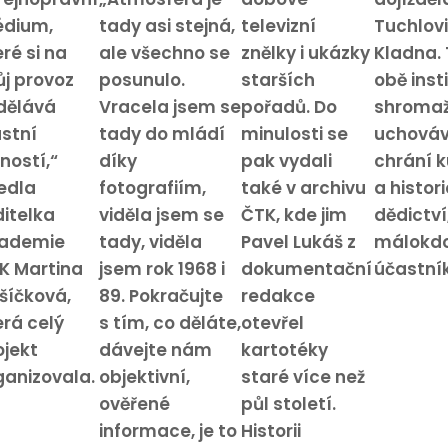
dium,
tady asi stejná,
televizní
Tuchlovi
ré si na
ale všechno se
znělky i ukázky
Kladna. 
ůj provoz
posunulo.
starších
obě inst
dělává
Vracela jsem se
pořadů. Do
shromaž
astní
tady do mládí
minulosti se
uchováv
ností,“
díky
pak vydali
chrání k
edla
fotografiím,
také v archivu
a histor
ditelka
viděla jsem se
ČTK, kde jim
dědictví
ademie
tady, viděla
Pavel Lukáš z
málokdo
K Martina
jsem rok 1968 i
dokumentační
účastník
šíčková,
89. Pokračujte
redakce
erá celý
s tím, co děláte,
otevřel
ojekt
dávejte nám
kartotéky
ganizovala.
objektivní,
staré více než
ověřené
půl století.
informace, je to
Historii