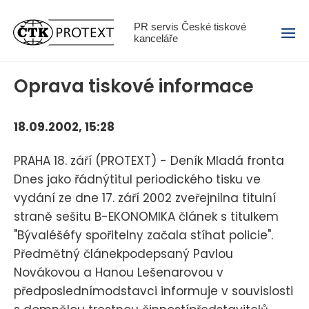
Menu
PR servis České tiskové
kanceláře
Oprava tiskové informace
18.09.2002, 15:28
PRAHA 18. září (PROTEXT) - Deník Mladá fronta
Dnes jako řádnýtitul periodického tisku ve
vydání ze dne 17. září 2002 zveřejnilna titulní
straně sešitu B-EKONOMIKA článek s titulkem
"Bývaléšéfy spořitelny začala stíhat policie".
Předmětný článekpodepsaný Pavlou
Novákovou a Hanou Lešenarovou v
předposlednímodstavci informuje v souvislosti