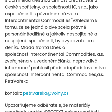
s domnělou trestnou činnostípředstavitelů
České spořitelny, o společnosti IC, s.r.o., jako
ospolečnosti s původním názvem
Intercontinental Commodities."Vzhledem k
tomu, že se jedná o dvě zcela právně i
personálněodlišné a jakkoliv nespojitelné a
nespojené společnosti, bylavydavatelem
deníku Mladá fronta Dnes o
společnostiIntercontinental Commodities, a.s.
zveřejněna v uvedenémčlánku nepravdivá
informace," prohlásil předsedapředstavenstva
společnosti Intercontinental Commodities,a.s.
PetrVařeka.
kontakt:
petr.vareka@volny.cz
Upozorňujeme odběratele, že materiály