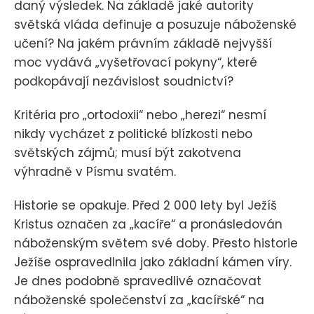
daný výsledek. Na základě jaké autority
světská vláda definuje a posuzuje náboženské
učení? Na jakém právním základě nejvyšší
moc vydává „vyšetřovací pokyny“, které
podkopávají nezávislost soudnictví?
Kritéria pro „ortodoxii“ nebo „herezi“ nesmí
nikdy vycházet z politické blízkosti nebo
světských zájmů; musí být zakotvena
výhradně v Písmu svatém.
Historie se opakuje. Před 2 000 lety byl Ježíš
Kristus označen za „kacíře“ a pronásledován
náboženským světem své doby. Přesto historie
Ježíše ospravedlnila jako základní kámen víry.
Je dnes podobně spravedlivé označovat
náboženské společenství za „kacířské“ na