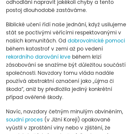
odhodláni napravit jakékoli chyby a tento
postoj dlouhodobě zastáváme.
Biblické učení řídí naše jednání, když usilujeme
stát se poctivými věřícími respektovanými v
našich komunitách. Od
dobrovolnické pomoci
během katastrof v zemi až po vedení
rekordního darování krve
během krizí
zásobování se snažíme být důležitou součástí
společnosti. Navzdory tomu vláda nadále
používá abstraktní označení jako „újma či
škoda“, aniž by předložila jediný konkrétní
případ ověřené škody.
Navíc, navzdory četným minulým obviněním,
soudní proces
(v Jižní Koreji) opakovaně
vyústil v zproštění viny nebo v zjištění, že