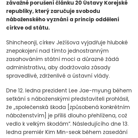
závažné porušení článku 20 Ústavy Korejské
republiky, který zaručuje svobodu
náboženského vyznání a princip oddělení
církve od státu.
Shincheonji, církev Ježíšova vyjadřuje hluboké
znepokojení nad tímto jednostranným
zasahováním státní moci a důrazně žádá
administrativu, aby dodržovala zásady
spravedlivé, zdrženlivé a ústavní vlády.
Dne 12. ledna prezident Lee Jae-myung během
setkání s náboženskými představiteli prohlásil,
že „společenská škoda [způsobená konkrétním
náboženstvím] je příliš dlouho přehlížena, což
vedlo k velkým škodám“. Následujícího dne 13.
ledna premiér Kim Min-seok během zasedání