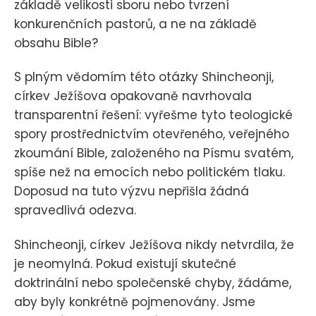
základě velikosti sboru nebo tvrzení
konkurenčních pastorů, a ne na základě
obsahu Bible?
S plným vědomím této otázky Shincheonji,
církev Ježíšova opakovaně navrhovala
transparentní řešení: vyřešme tyto teologické
spory prostřednictvím otevřeného, veřejného
zkoumání Bible, založeného na Písmu svatém,
spíše než na emocích nebo politickém tlaku.
Doposud na tuto výzvu nepřišla žádná
spravedlivá odezva.
Shincheonji, církev Ježíšova nikdy netvrdila, že
je neomylná. Pokud existují skutečné
doktrinální nebo společenské chyby, žádáme,
aby byly konkrétně pojmenovány. Jsme