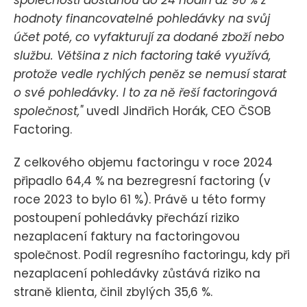
společnosti dostanou do 24 hodin až 90 % z
hodnoty financovatelné pohledávky na svůj
účet poté, co vyfakturují za dodané zboží nebo
službu. Většina z nich factoring také využívá,
protože vedle rychlých peněz se nemusí starat
o své pohledávky. I to za ně řeší factoringová
společnost,"
uvedl Jindřich Horák, CEO ČSOB
Factoring.
Z celkového objemu factoringu v roce 2024
připadlo 64,4 % na bezregresní factoring (v
roce 2023 to bylo 61 %). Právě u této formy
postoupení pohledávky přechází riziko
nezaplacení faktury na factoringovou
společnost. Podíl regresního factoringu, kdy při
nezaplacení pohledávky zůstává riziko na
straně klienta, činil zbylých 35,6 %.