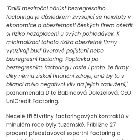
"Další meziroční nárůst bezregresního
factoringu je důsledkem zvyšující se nejistoty v
ekonomice a obezřetnosti českých firem ošetřit
si riziko nezaplacení u svých pohledávek. K
minimalizaci tohoto rizika obezřetné firmy
využívají buď úvěrové pojištění nebo
bezregresní factoring. Poptávka po
bezregresním factoringu roste i proto, že firmy
díky němu získají finanční zdroje, aniž by to v
bilanci mělo negativní vliv na jejich zadlužení,"
poznamenala Dita Babincová Doleželová, CEO
UniCredit Factoring.
Necelé tři čtvrtiny factoringových kontraktů v
minulém roce byly tuzemské. Přibližně 27
procent představoval exportní factoring a