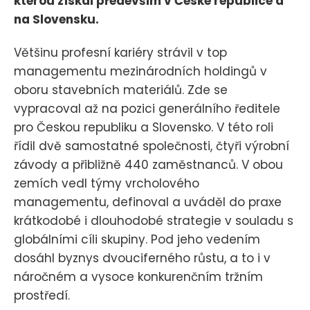
kterou získal především v České republice a
na Slovensku.
Většinu profesní kariéry strávil v top
managementu mezinárodních holdingů v
oboru stavebních materiálů. Zde se
vypracoval až na pozici generálního ředitele
pro Českou republiku a Slovensko. V této roli
řídil dvě samostatné společnosti, čtyři výrobní
závody a přibližně 440 zaměstnanců. V obou
zemích vedl týmy vrcholového
managementu, definoval a uváděl do praxe
krátkodobé i dlouhodobé strategie v souladu s
globálními cíli skupiny. Pod jeho vedením
dosáhl byznys dvouciferného růstu, a to i v
náročném a vysoce konkurenčním tržním
prostředí.