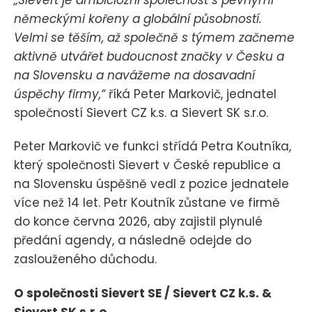
„Sievert je ambiciózní společnost s pevnými
německými kořeny a globální působností.
Velmi se těším, až společně s týmem začneme
aktivně utvářet budoucnost značky v Česku a
na Slovensku a navážeme na dosavadní
úspěchy firmy,“
říká Peter Markovič, jednatel
společností Sievert CZ k.s. a Sievert SK s.r.o.
Peter Markovič ve funkci střídá Petra Koutníka,
který společnosti Sievert v České republice a
na Slovensku úspěšně vedl z pozice jednatele
více než 14 let. Petr Koutník zůstane ve firmě
do konce června 2026, aby zajistil plynulé
předání agendy, a následně odejde do
zaslouženého důchodu.
O společnosti Sievert SE / Sievert CZ k.s. &
Sievert SK s.r.o.