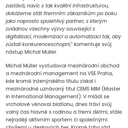
zastává, navíc s tak kvalitní infrastrukturou,
dokážeme stát firemním zákazníkům po boku
jako naprosto spolehlivý partner, s kterým
zvládnou všechny výzvy související s
digitalizací, modernizací a automatizací tak, aby
zůstali konkurenceschopní
,“ komentuje svůj
nástup Michal Müller.
Michal Müller vystudoval mezinárodní obchod
a mezinárodní management na VŠE Praha,
kde kromě inženýrského titulu získal i
mezinárodně uznávaný titul CEMS MIM (Master
in International Management). V mládí se
vrcholově věnoval biatlonu, dnes tráví svůj
volný čas hlavně s rodinou a třemi dětmi, stále
nejraději aktivním sportem či společnými
chvílemi u deskových her. Kromě toho rád