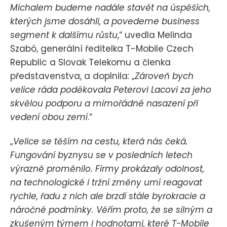
Michalem budeme nadále stavět na úspěších,
kterých jsme dosáhli, a povedeme business
segment k dalšímu růstu
,“ uvedla Melinda
Szabó, generální ředitelka T-Mobile Czech
Republic a Slovak Telekomu a členka
představenstva, a doplnila: „
Zároveň bych
velice ráda poděkovala Peterovi Lacovi za jeho
skvělou podporu a mimořádné nasazení při
vedení obou zemí
.“
„
Velice se těším na cestu, která nás čeká.
Fungování byznysu se v posledních letech
výrazně proměnilo. Firmy prokázaly odolnost,
na technologické i tržní změny umí reagovat
rychle, řadu z nich ale brzdí stále byrokracie a
náročné podmínky. Věřím proto, že se silným a
zkušeným týmem i hodnotami, které T-Mobile