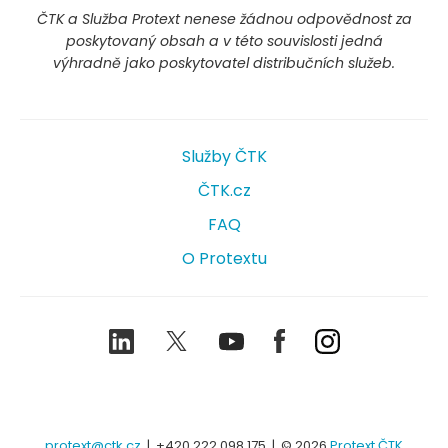
ČTK a Služba Protext nenese žádnou odpovědnost za
poskytovaný obsah a v této souvislosti jedná
výhradně jako poskytovatel distribučních služeb.
Služby ČTK
ČTK.cz
FAQ
O Protextu
LinkedIn
Twitter
Youtube
Facebook
Instagram
protext@ctk.cz
|
+420 222 098 175
| © 2026
Protext ČTK