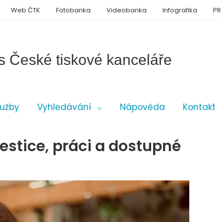
Web ČTK
Fotobanka
Videobanka
Infografika
PR
s České tiskové kanceláře
lužby
Vyhledávání
Nápověda
Kontakt
estice, práci a dostupné