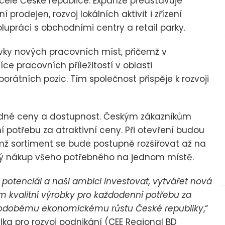
 celé České republice. Expanze představuje
 prodejen, rozvoj lokálních aktivit i zřízení
lupráci s obchodními centry a retail parky.
stovky nových pracovních míst, přičemž v
e pracovních příležitostí v oblasti
orátních pozic. Tím společnost přispěje k rozvoji
odné ceny a dostupnost. Českým zákazníkům
 potřebu za atraktivní ceny. Při otevření budou
emž sortiment se bude postupně rozšiřovat až na
ný nákup všeho potřebného na jednom místě.
 potenciál a naši ambici investovat, vytvářet nová
m kvalitní výrobky pro každodenní potřebu za
hodobému ekonomickému růstu České republiky
,“
ka pro rozvoj podnikání (CEE Regional BD