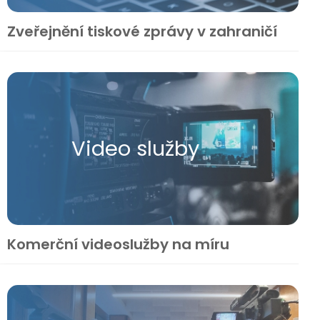
Zveřejnění tiskové zprávy v zahraničí
Video služby
Komerční videoslužby na míru