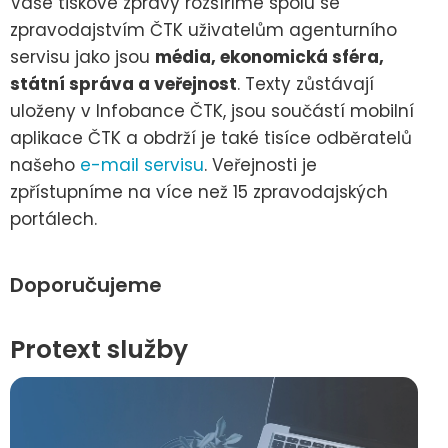
Vaše tiskové zprávy rozšíříme spolu se
zpravodajstvím ČTK uživatelům agenturního
servisu jako jsou
média, ekonomická sféra,
státní správa a veřejnost
. Texty zůstávají
uloženy v Infobance ČTK, jsou součástí mobilní
aplikace ČTK a obdrží je také tisíce odběratelů
našeho
e-mail servisu
. Veřejnosti je
zpřístupníme na více než 15 zpravodajských
portálech.
Doporučujeme
Protext služby