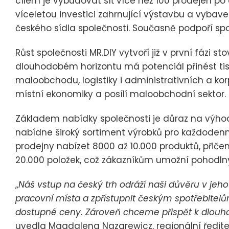
cílem je vybudovat síť více než 100 prodejen po
víceletou investici zahrnující výstavbu a vybavení
českého sídla společnosti. Současně podpoří spo
Růst společnosti MR.DIY vytvoří již v první fázi 
dlouhodobém horizontu má potenciál přinést tisíc
maloobchodu, logistiky i administrativních a korp
místní ekonomiky a posílí maloobchodní sektor.
Základem nabídky společnosti je důraz na výh
nabídne široký sortiment výrobků pro každodenní
prodejny nabízet 8000 až 10.000 produktů, přič
20.000 položek, což zákazníkům umožní pohodl
„
Náš vstup na český trh odráží naši důvěru v jeho
pracovní místa a zpřístupnit českým spotřebitelů
dostupné ceny. Zároveň chceme přispět k dlou
uvedla Magdalena Nazarewicz, regionální ředitel