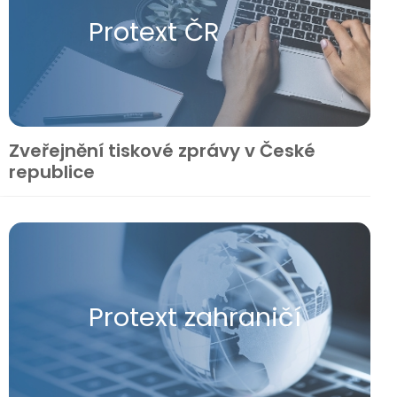
Protext ČR
Zveřejnění tiskové zprávy v České
republice
Protext zahraničí