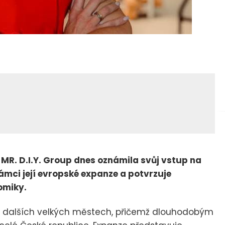
MR. D.I.Y. Group dnes oznámila svůj vstup na
ámci její evropské expanze a potvrzuje
omiky.
 a dalších velkých městech, přičemž dlouhodobým