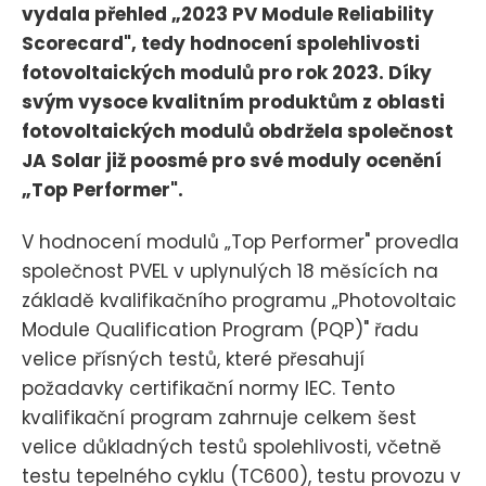
vydala přehled „2023 PV Module Reliability
Scorecard", tedy hodnocení spolehlivosti
fotovoltaických modulů pro rok 2023. Díky
svým vysoce kvalitním produktům z oblasti
fotovoltaických modulů obdržela společnost
JA Solar již poosmé pro své moduly ocenění
„Top Performer".
V hodnocení modulů „Top Performer" provedla
společnost PVEL v uplynulých 18 měsících na
základě kvalifikačního programu „Photovoltaic
Module Qualification Program (PQP)" řadu
velice přísných testů, které přesahují
požadavky certifikační normy IEC. Tento
kvalifikační program zahrnuje celkem šest
velice důkladných testů spolehlivosti, včetně
testu tepelného cyklu (TC600), testu provozu v