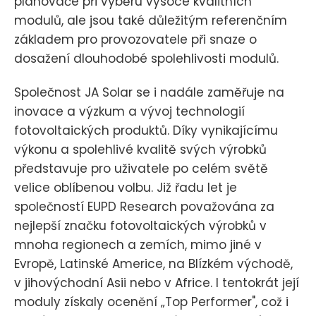
plánovače při výběru vysoce kvalitních
modulů, ale jsou také důležitým referenčním
základem pro provozovatele při snaze o
dosažení dlouhodobé spolehlivosti modulů.
Společnost JA Solar se i nadále zaměřuje na
inovace a výzkum a vývoj technologií
fotovoltaických produktů. Díky vynikajícímu
výkonu a spolehlivé kvalitě svých výrobků
představuje pro uživatele po celém světě
velice oblíbenou volbu. Již řadu let je
společností EUPD Research považována za
nejlepší značku fotovoltaických výrobků v
mnoha regionech a zemích, mimo jiné v
Evropě, Latinské Americe, na Blízkém východě,
v jihovýchodní Asii nebo v Africe. I tentokrát její
moduly získaly ocenění „Top Performer", což i