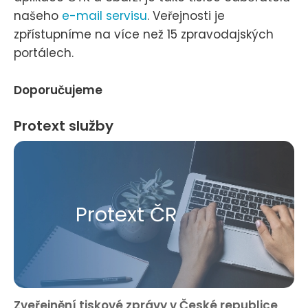
našeho
e-mail servisu
. Veřejnosti je
zpřístupníme na více než 15 zpravodajských
portálech.
Doporučujeme
Protext služby
Protext ČR
Zveřejnění tiskové zprávy v České republice