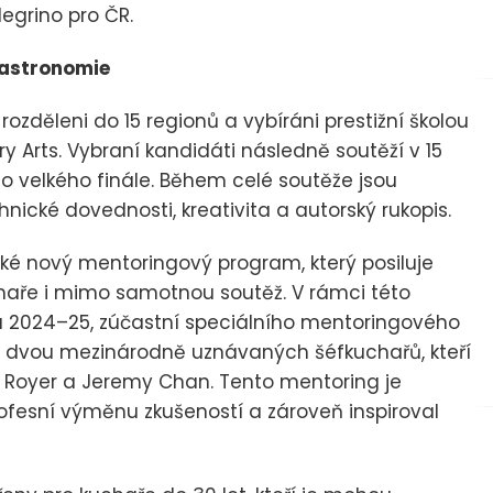
legrino pro ČR.
gastronomie
rozděleni do 15 regionů a vybíráni prestižní školou
ry Arts. Vybraní kandidáti následně soutěží v 15
do velkého finále. Během celé soutěže jsou
chnické dovednosti, kreativita a autorský rukopis.
 také nový mentoringový program, který posiluje
aře i mimo samotnou soutěž. V rámci této
íku 2024–25, zúčastní speciálního mentoringového
u dvou mezinárodně uznávaných šéfkuchařů, kteří
en Royer a Jeremy Chan. Tento mentoring je
ofesní výměnu zkušeností a zároveň inspiroval