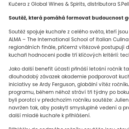
Kučera z Global Wines & Spirits, distributora S.Pel
Soutěž, která pomáhá formovat budoucnost 
Soutěž spojuje kuchaře z celého světa, kteří jsou 
ALMA – The International School of Italian Culina
regionálních finále, přičemž vítězové postupují 
kuchaři hodnoceni podle tří klíčových kritérií: te
Jako další benefit účasti přináší letošní ročník
dlouhodobý závazek akademie podporovat kuch
iniciativy se Ardy Ferguson, globální vítěz ročn
programu, během něhož stráví tři týdny po bok
byli porotci v předchozím ročníku soutěže: Juli
navržen tak, aby poskytl smysluplné vedení a pr
další mladé kuchaře k přihlášení.