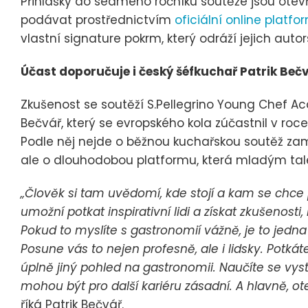
Přihlášky do sedmého ročníku soutěže jsou otevř
podávat prostřednictvím
oficiální online platfo
vlastní signature pokrm, který odráží jejich autors
Účast doporučuje i český šéfkuchař Patrik Beč
Zkušenost se soutěží S.Pellegrino Young Chef A
Bečvář, který se evropského kola zúčastnil v ro
Podle něj nejde o běžnou kuchařskou soutěž z
ale o dlouhodobou platformu, která mladým tal
„Člověk si tam uvědomí, kde stojí a kam se chce
umožní potkat inspirativní lidi a získat zkušenosti
Pokud to myslíte s gastronomií vážně, je to jedna z
Posune vás to nejen profesně, ale i lidsky. Potkáte
úplně jiný pohled na gastronomii. Naučíte se vyst
mohou být pro další kariéru zásadní. A hlavně, ot
říká Patrik Bečvář.