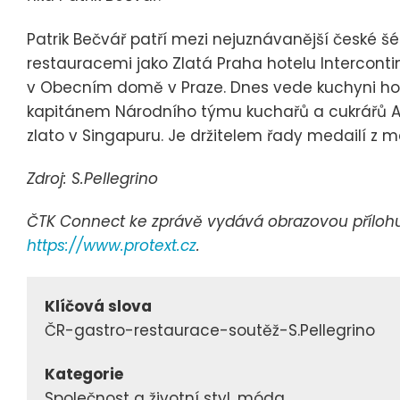
Patrik Bečvář patří mezi nejuznávanější české š
restauracemi jako Zlatá Praha hotelu Interconti
v Obecním domě v Praze. Dnes vede kuchyni hor
kapitánem Národního týmu kuchařů a cukrářů AKC
zlato v Singapuru. Je držitelem řady medailí z m
Zdroj: S.Pellegrino
ČTK Connect ke zprávě vydává obrazovou přílohu, 
https://www.protext.cz
.
Klíčová slova
ČR-gastro-restaurace-soutěž-S.Pellegrino
Kategorie
Společnost a životní styl, móda