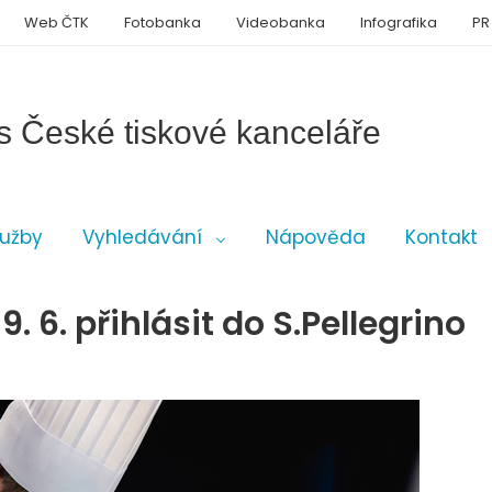
Web ČTK
Fotobanka
Videobanka
Infografika
PR
s České tiskové kanceláře
lužby
Vyhledávání
Nápověda
Kontakt
 6. přihlásit do S.Pellegrino