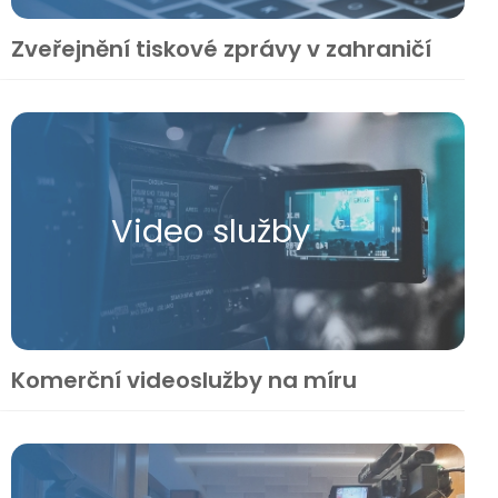
Zveřejnění tiskové zprávy v zahraničí
Video služby
Komerční videoslužby na míru