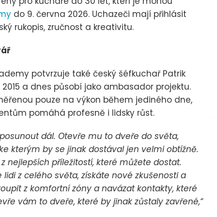
eny pro kuchaře do 30 let, kteří je mohou
rmy
do 9. června 2026. Uchazeči mají přihlásit
ký rukopis, zručnost a kreativitu.
vář
cademy potvrzuje také český šéfkuchař Patrik
ce 2015 a dnes působí jako ambasador projektu.
aměřenou pouze na výkon během jediného dne,
entům pomáhá profesně i lidsky růst.
 posunout dál. Otevře mu to dveře do světa,
, ke kterým by se jinak dostával jen velmi obtížně.
 nejlepších příležitostí, které můžete dostat.
 lidi z celého světa, získáte nové zkušenosti a
oupit z komfortní zóny a navázat kontakty, které
evře vám to dveře, které by jinak zůstaly zavřené,“