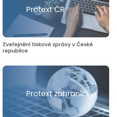
Protext ČR
Zveřejnění tiskové zprávy v České
republice
Protext zahraničí