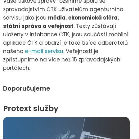
Vaše tiskové zprávy rozšíříme spolu se
zpravodajstvím ČTK uživatelům agenturního
servisu jako jsou
média, ekonomická sféra,
státní správa a veřejnost
. Texty zůstávají
uloženy v Infobance ČTK, jsou součástí mobilní
aplikace ČTK a obdrží je také tisíce odběratelů
našeho
e-mail servisu
. Veřejnosti je
zpřístupníme na více než 15 zpravodajských
portálech.
Doporučujeme
Protext služby