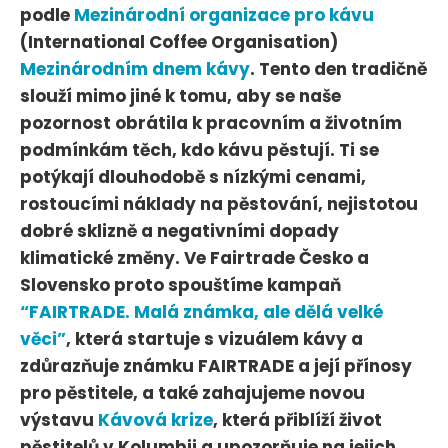
podle
Mezinárodní organizace pro kávu
(International Coffee Organisation)
Mezinárodním dnem kávy
. Tento den tradičně
slouží mimo jiné k tomu, aby se naše
pozornost obrátila k pracovním a životním
podmínkám těch, kdo kávu pěstují. Ti se
potýkají dlouhodobě s nízkými cenami,
rostoucími náklady na pěstování, nejistotou
dobré sklizně a negativními dopady
klimatické změny. Ve Fairtrade Česko a
Slovensko proto spouštíme kampaň
“FAIRTRADE. Malá známka, ale dělá velké
věci”
, která startuje s vizuálem kávy a
zdůrazňuje známku FAIRTRADE a její přínosy
pro pěstitele, a také zahajujeme novou
výstavu
Kávová krize
, která přiblíží život
pěstitelů v Kolumbii a upozorňuje na jejich