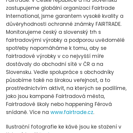
Fairtrade. V České republice a na Slovensku
zastupujeme globální organizaci Fairtrade
International, jsme garantem vysoké kvality a
důvěryhodnosti ochranné známky FAIRTRADE.
Monitorujeme český a slovenský trh s
fairtradovými výrobky a podporou uvědomělé
spotřeby napomáháme k tomu, aby se
fairtradové výrobky v co nejvyšší míře
dostávaly do obchodní sítě v ČR a na
Slovensku. Vedle spolupráce s obchodníky
působíme také na širokou veřejnost, a to
prostřednictvím aktivit, na kterých se podílíme,
jako jsou kampaně Fairtradová města,
Fairtradové školy nebo happening Férová
snídaně. Více na
www.fairtrade.cz
.
Ilustrační fotografie ke kávě jsou ke stažení v