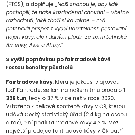
(FTČS), a doplňuje:
„Naší snahou je, aby lidé
pochopili, že naše každodenní chování – včetně
rozhodnutí, jaké zboží si koupíme – má
potenciál přispět k vyšší udržitelnosti pěstování
nejen kávy, ale i dalších plodin ze zemí Latinské
Ameriky, Asie a Afriky.“
S vyšší poptávkou po fairtradové kávě
rostou benefity pěstitelů
Fairtradové kávy
, která je jakousi vlajkovou
lodí Fairtrade, se loni na našem trhu prodalo
1
326 tun
, tedy o 37 % více než v roce 2020.
Vztaženo k celkové spotřebě kávy v ČR, kterou
udává Český statistický úřad (2,4 kg na osobu
a rok), činí podíl fairtradové kávy 4,2 %. Mezi
největší prodejce fairtradové kávy v ČR patří