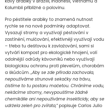
kávy arabiky v Brazílii, Indonésii, Vietnamu a
Kolumbii přibližně o polovinu.
Pro pěstitele arabiky to znamená nutnost
rychle se na nové podmínky adaptovat.
Vysazují stromy a využívají pěstování v
zastínění, mulčování, efektivněji využívají vodu
– třeba tu dešťovou k zavlažování, sami si
vytváří kompost pro ekologické hnojení, volí
odolnější odrůdy kávovníků nebo využívají
biologickou ochranu proti plevelům, chorobám
a škůdcům.
„Aby se zde příroda zachovala,
nepoužíváme strunové sekačky na trávu,
čistíme to tu postaru mačetou. Chráníme vodu,
nekácíme stromy, nevypouštíme žádné
chemikálie ani nepoužíváme insekticidy, aby se
udržela zeleň pro zvířata,“
popisuje Carlos Julio