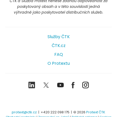
ČTK a Služba Protext nenese žádnou odpovědnost za
poskytovaný obsah a v této souvislosti jedná
výhradně jako poskytovatel distribučních služeb.
Služby ČTK
ČTK.cz
FAQ
O Protextu
LinkedIn
Twitter
Youtube
Facebook
Instagram
protext@ctk.cz
|
+420 222 098 175
| © 2026
Protext ČTK