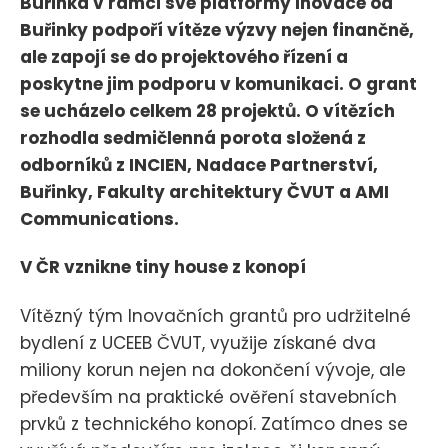
Buřinka v rámci své platformy Inovace od
Buřinky podpoří vítěze výzvy nejen finančně,
ale zapojí se do projektového řízení a
poskytne jim podporu v komunikaci. O grant
se ucházelo celkem 28 projektů. O vítězích
rozhodla sedmičlenná porota složená z
odborníků z INCIEN, Nadace Partnerství,
Buřinky, Fakulty architektury ČVUT a AMI
Communications.
V ČR vznikne tiny house z konopí
Vítězný tým Inovačních grantů pro udržitelné
bydlení z UCEEB ČVUT, využije získané dva
miliony korun nejen na dokončení vývoje, ale
především na praktické ověření stavebních
prvků z technického konopí. Zatímco dnes se