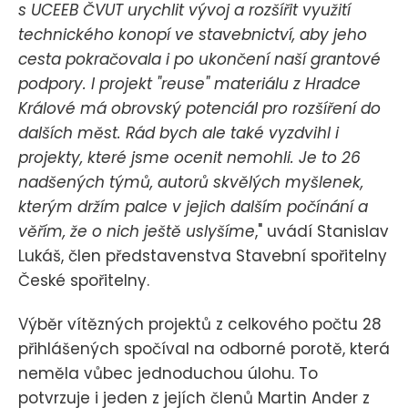
s UCEEB ČVUT urychlit vývoj a rozšířit využití
technického konopí ve stavebnictví, aby jeho
cesta pokračovala i po ukončení naší grantové
podpory. I projekt "reuse" materiálu z Hradce
Králové má obrovský potenciál pro rozšíření do
dalších měst. Rád bych ale také vyzdvihl i
projekty, které jsme ocenit nemohli. Je to 26
nadšených týmů, autorů skvělých myšlenek,
kterým držím palce v jejich dalším počínání a
věřím, že o nich ještě uslyšíme
," uvádí Stanislav
Lukáš, člen představenstva Stavební spořitelny
České spořitelny.
Výběr vítězných projektů z celkového počtu 28
přihlášených spočíval na odborné porotě, která
neměla vůbec jednoduchou úlohu. To
potvrzuje i jeden z jejích členů Martin Ander z