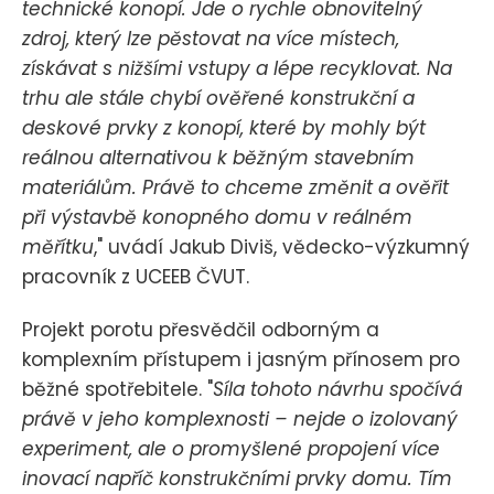
technické konopí. Jde o rychle obnovitelný
zdroj, který lze pěstovat na více místech,
získávat s nižšími vstupy a lépe recyklovat. Na
trhu ale stále chybí ověřené konstrukční a
deskové prvky z konopí, které by mohly být
reálnou alternativou k běžným stavebním
materiálům. Právě to chceme změnit a ověřit
při výstavbě konopného domu v reálném
měřítku
," uvádí Jakub Diviš, vědecko-výzkumný
pracovník z UCEEB ČVUT.
Projekt porotu přesvědčil odborným a
komplexním přístupem i jasným přínosem pro
běžné spotřebitele. "
Síla tohoto návrhu spočívá
právě v jeho komplexnosti – nejde o izolovaný
experiment, ale o promyšlené propojení více
inovací napříč konstrukčními prvky domu. Tím